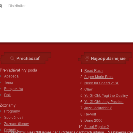
5)
— Distribútor
Prechádzať
Najpopulárnejšie
Prehľadávať hry podľa
Road Rash
Abeceda
Super Mario Bros.
Téma
Need for Speed 2: SE
Perspektíva
Claw
Rok
Yu-Gi-Oh!: Yugi the Destiny
Yu-Gi-Oh!: Joey Passion
Zoznamy
Jazz Jackrabbit 2
Programy
Re-Volt
Spoločnosti
Dune 2000
Zoznam členov
Street Fighter 2
Rebríčky
© 2004–2026
BestOldGames.net
|
Ochrana osobných údajov
|
Nastavenia coo