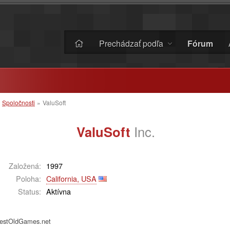
Prechádzať podľa
Fórum
»
Spoločnosti
»
ValuSoft
ValuSoft
Inc.
Založená:
1997
Poloha:
California, USA
Status:
Aktívna
 BestOldGames.net