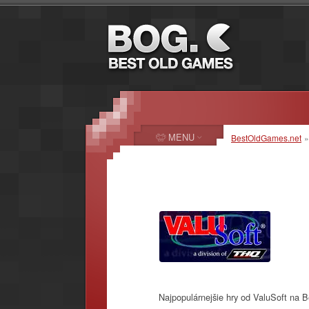
MENU
BestOldGames.net
Najpopulárnejšie hry od ValuSoft na