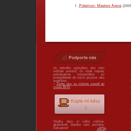
Pokémon: Masters Arena
(200
Podporte nás
Je niekoľko spôsobov ako nám
môžete pomôcť, čo však najviac
potrebujeme momentálne sú
prekladatelia do iných jazykov ako
angličtina.
»
Zistite ako sa môžete zapojiť do
chodu BOG
Kúpte mi kávu
:)
Všetky dary si veľmi vážime,
akákoľvek čiastka nám pomáha.
Ďakujeme!