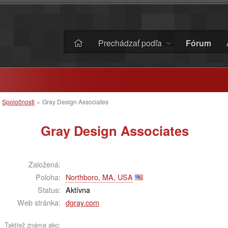
Prechádzať podľa
Fórum
»
Spoločnosti
»
Gray Design Associates
Gray Design Associates
Založená:
Poloha:
Northboro, MA, USA
Status:
Aktívna
Web stránka:
dgray.com
Taktiež známa ako: