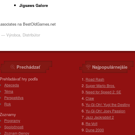
Jigsaws Galore
 Associates na BestOldGames.net
)
— Výrobca, Distribútor
Prechádzať
Najpopulárnejšie
Prehľadávať hry podľa
Road Rash
Abeceda
Super Mario Bros.
Téma
Need for Speed 2: SE
Perspektíva
Claw
Rok
Yu-Gi-Oh!: Yugi the Destiny
Yu-Gi-Oh!: Joey Passion
Zoznamy
Jazz Jackrabbit 2
Programy
Re-Volt
Spoločnosti
Dune 2000
Zoznam členov