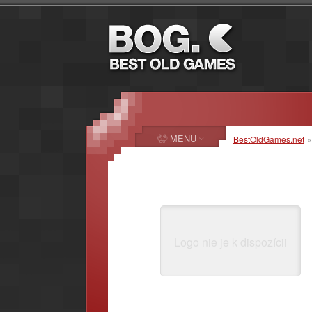
MENU
BestOldGames.net
Logo nie je k dispozícii