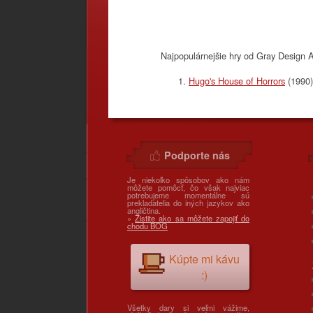
Najpopulárnejšie hry od Gray Design
Hugo's House of Horrors
(1990
Podporte nás
Je niekoľko spôsobov ako nám
môžete pomôcť, čo však najviac
potrebujeme momentálne sú
prekladatelia do iných jazykov ako
angličtina.
»
Zistite ako sa môžete zapojiť do
chodu BOG
Kúpte mi kávu
:)
Všetky dary si veľmi vážime,