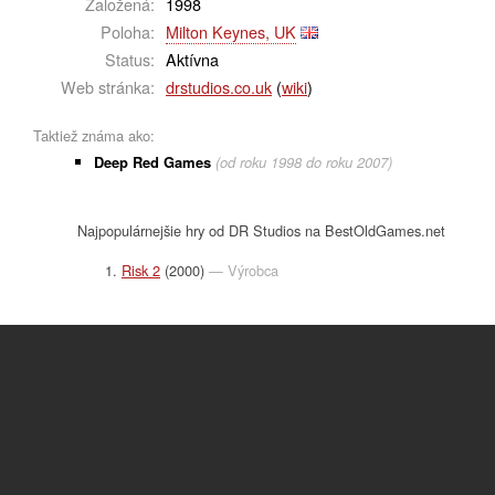
Založená:
1998
Poloha:
Milton Keynes, UK
Status:
Aktívna
Web stránka:
drstudios.co.uk
(
wiki
)
Taktiež známa ako:
Deep Red Games
(od roku 1998 do roku 2007)
Najpopulárnejšie hry od DR Studios na BestOldGames.net
Risk 2
(2000)
— Výrobca