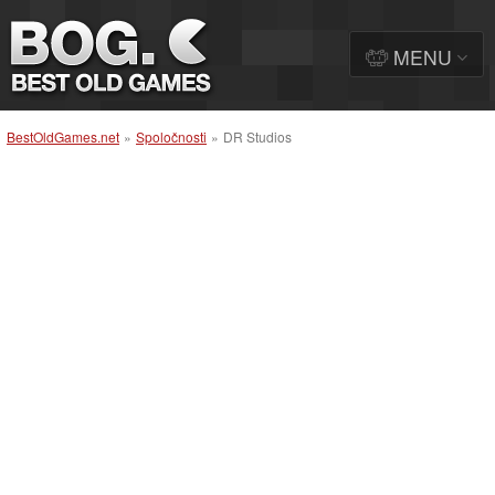
MENU
BestOldGames.net
»
Spoločnosti
»
DR Studios