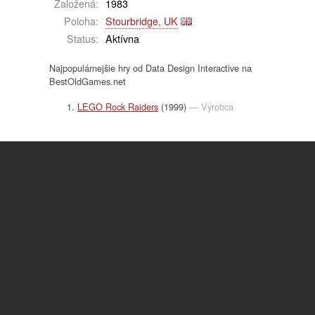
Založená:
1983
Poloha:
Stourbridge, UK
Status:
Aktívna
Najpopulárnejšie hry od Data Design Interactive na
BestOldGames.net
LEGO Rock Raiders
(1999)
— Výrobca