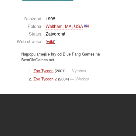
Založená:
1998
Poloha:
Waltham, MA, USA
Status:
Zatvorená
Web stránka:
(
wiki
)
Najpopulárnejšie hry od Blue Fang Games na
BestOldGames.net
Zoo Tycoon
(2001)
— Výrobca
Zoo Tycoon 2
(2004)
— Výrobca