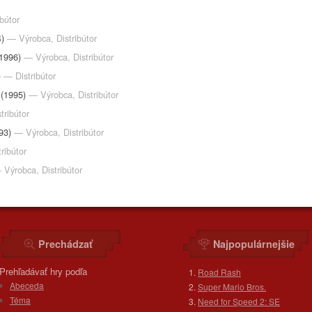
bútor
4)
— Výrobca, Distribútor
1996)
— Výrobca, Distribútor
)
— Distribútor
(1995)
— Výrobca, Distribútor
tribútor
93)
— Výrobca, Distribútor
ribútor
 Výrobca, Distribútor
Prechádzať
Najpopulárnejšie
Prehľadávať hry podľa
Road Rash
Abeceda
Super Mario Bros.
Téma
Need for Speed 2: SE