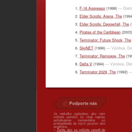
F-16 Aggressor
(1998)
— Distri
Elder Scrolls: Arena, The
(199
Elder Scrolls: Daggerfall, The
(
Pirates of the Caribbean
(2003
Terminator: Future Shock, The
SkyNET
(1996)
— Výrobca, Dis
Terminator: Rampage, The
(19
Delta V
(1994)
— Výrobca, Dist
Terminator 2029, The
(1992)
—
Podporte nás
Je niekoľko spôsobov ako nám
môžete pomôcť, čo však najviac
potrebujeme momentálne sú
prekladatelia do iných jazykov ako
angličtina.
»
Zistite ako sa môžete zapojiť do