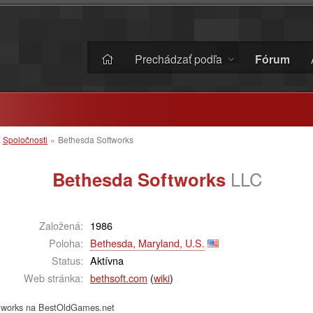
Prechádzať podľa
Fórum
»
Spoločnosti
»
Bethesda Softworks
Bethesda Softworks
LLC
Založená:
1986
Poloha:
Bethesda, Maryland, U.S.
Status:
Aktívna
Web stránka:
bethsoft.com
(
wiki
)
ftworks na BestOldGames.net