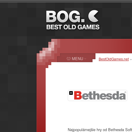
MENU
BestOldGames.net
Najpopulárnejšie hry od Bethesda So