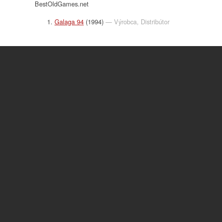
BestOldGames.net
Galaga 94
(1994)
— Výrobca, Distribútor