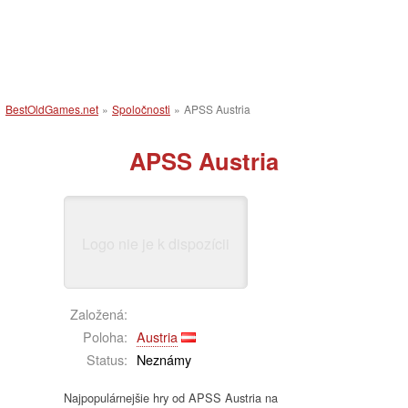
BestOldGames.net
»
Spoločnosti
»
APSS Austria
APSS Austria
Logo nie je k dispozícii
Založená:
Poloha:
Austria
Status:
Neznámy
Najpopulárnejšie hry od APSS Austria na