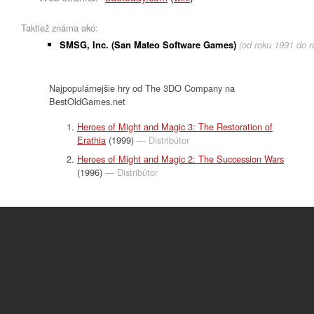
Taktiež známa ako:
SMSG, Inc. (San Mateo Software Games)
(od roku 1991 do r
Najpopulárnejšie hry od The 3DO Company na
BestOldGames.net
Heroes of Might and Magic 3: The Restoration of
Erathia
(1999)
— Distribútor
Heroes of Might and Magic 2: The Succession Wars
(1996)
— Distribútor