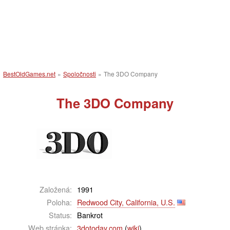
BestOldGames.net
»
Spoločnosti
»
The 3DO Company
The 3DO Company
Založená:
1991
Poloha:
Redwood City, California, U.S.
Status:
Bankrot
Web stránka:
3dotoday.com
(
wiki
)