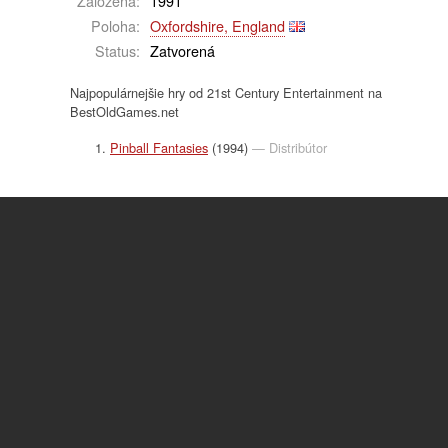
Založená:
1991
Poloha:
Oxfordshire, England
Status:
Zatvorená
Najpopulárnejšie hry od 21st Century Entertainment na
BestOldGames.net
Pinball Fantasies
(1994)
— Distribútor