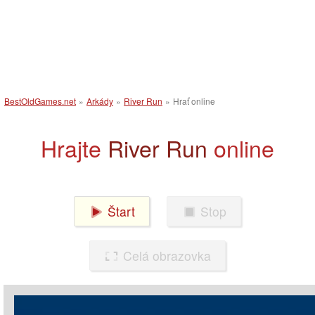
BestOldGames.net
»
Arkády
»
River Run
»
Hrať online
Hrajte
River Run
online
Štart
Stop
Celá obrazovka