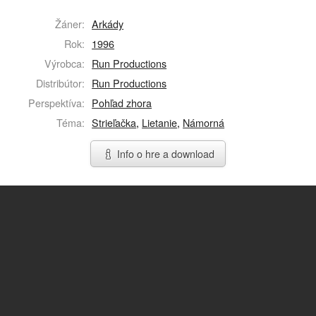
Žáner:
Arkády
Rok:
1996
Výrobca:
Run Productions
Distribútor:
Run Productions
Perspektíva:
Pohľad zhora
Téma:
Strieľačka
,
Lietanie
,
Námorná
Info o hre a download