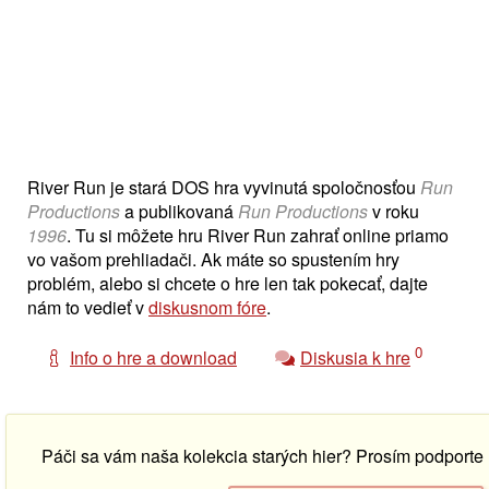
River Run je stará DOS hra vyvinutá spoločnosťou
Run
Productions
a publikovaná
Run Productions
v roku
1996
. Tu si môžete hru River Run zahrať online priamo
vo vašom prehliadači. Ak máte so spustením hry
problém, alebo si chcete o hre len tak pokecať, dajte
nám to vedieť v
diskusnom fóre
.
0
Info o hre a download
Diskusia k hre
Páči sa vám naša kolekcia starých hier? Prosím podport