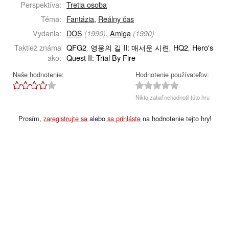
Perspektíva:
Tretia osoba
Téma:
Fantázia
,
Reálny čas
Vydania:
DOS
,
Amiga
(1990)
(1990)
Taktiež známa
QFG2
영웅의 길 II: 매서운 시련
HQ2
Hero's
,
,
,
ako:
Quest II: Trial By Fire
Naše hodnotenie:
Hodnotenie používateľov:
Nikto zatiaľ nehodnotil túto hru
Prosím,
zaregistrujte sa
alebo
sa prihláste
na hodnotenie tejto hry!