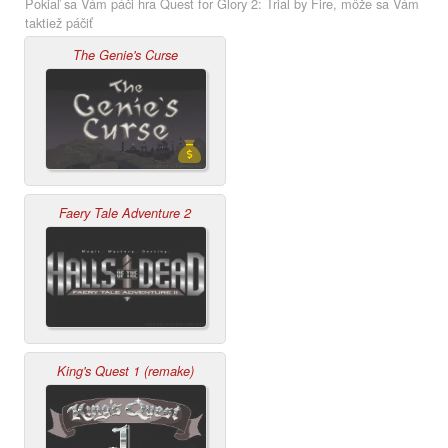
Pokiaľ sa Vám páči hra Quest for Glory 2: Trial by Fire, môže sa Vám
taktiež páčiť
The Genie's Curse
Faery Tale Adventure 2
King's Quest 1 (remake)