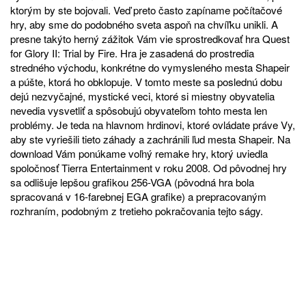
ktorým by ste bojovali. Veď preto často zapíname počítačové
hry, aby sme do podobného sveta aspoň na chvíľku unikli. A
presne takýto herný zážitok Vám vie sprostredkovať hra Quest
for Glory II: Trial by Fire. Hra je zasadená do prostredia
stredného východu, konkrétne do vymysleného mesta Shapeir
a púšte, ktorá ho obklopuje. V tomto meste sa poslednú dobu
dejú nezvyčajné, mystické veci, ktoré si miestny obyvatelia
nevedia vysvetliť a spôsobujú obyvateľom tohto mesta len
problémy. Je teda na hlavnom hrdinovi, ktoré ovládate práve Vy,
aby ste vyriešili tieto záhady a zachránili ľud mesta Shapeir. Na
download Vám ponúkame voľný remake hry, ktorý uviedla
spoločnosť Tierra Entertainment v roku 2008. Od pôvodnej hry
sa odlišuje lepšou grafikou 256-VGA (pôvodná hra bola
spracovaná v 16-farebnej EGA grafike) a prepracovaným
rozhraním, podobným z tretieho pokračovania tejto ságy.