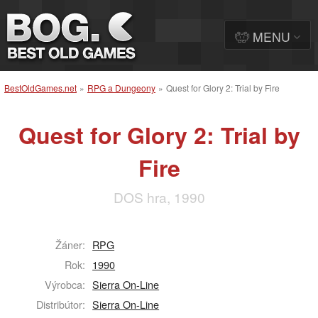
MENU
BestOldGames.net
»
RPG a Dungeony
»
Quest for Glory 2: Trial by Fire
Quest for Glory 2: Trial by
Fire
DOS hra, 1990
Žáner:
RPG
Rok:
1990
Výrobca:
Sierra On-Line
Distribútor:
Sierra On-Line