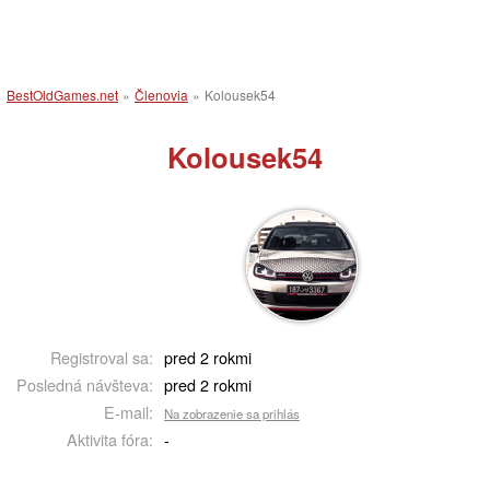
BestOldGames.net
»
Členovia
»
Kolousek54
Kolousek54
Registroval sa:
pred 2 rokmi
Posledná návšteva:
pred 2 rokmi
E-mail:
Na zobrazenie sa prihlás
Aktivita fóra:
-