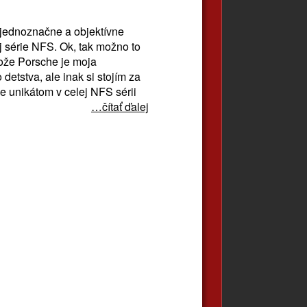
jednoznačne a objektívne
j série NFS. Ok, tak možno to
tože Porsche je moja
detstva, ale inak si stojím za
 unikátom v celej NFS sérii
…čítať ďalej