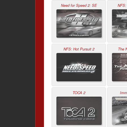
Need for Speed 2: SE
NFS: 
NFS: Hot Pursuit 2
The 
TOCA 2
Imm