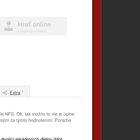
Hrať online
v tvojom prehliadači
1
Extra
ie NFS. Ok, tak možno to nie je úplne
 stojím za týmto hodnotením. Porsche
 dvojici arkádových dielov (Hot