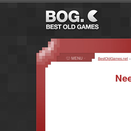
MENU
BestOldGames.net
Nee