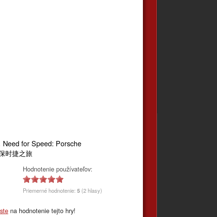
Need for Speed: Porsche
,
保时捷之旅
Hodnotenie používateľov:
Priemerné hodnotenie:
5
(2 hlasy)
áste
na hodnotenie tejto hry!