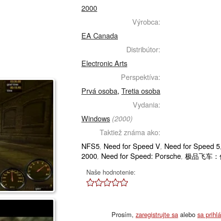
2000
Výrobca:
EA Canada
Distribútor:
Electronic Arts
Perspektíva:
Prvá osoba
,
Tretia osoba
Vydania:
Windows
(2000)
Taktiež známa ako:
NFS5
Need for Speed V
Need for Speed 5
,
,
2000
Need for Speed: Porsche
极品飞车：
,
,
Naše hodnotenie:
Prosím,
zaregistrujte sa
alebo
sa prihl