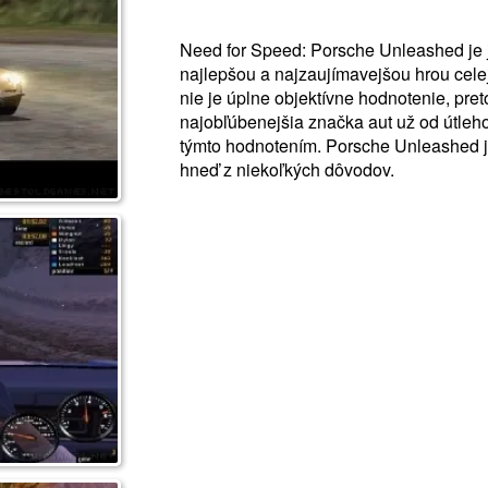
Need for Speed: Porsche Unleashed je 
najlepšou a najzaujímavejšou hrou cele
nie je úplne objektívne hodnotenie, pre
najobľúbenejšia značka aut už od útleho 
týmto hodnotením. Porsche Unleashed je
hneď z niekoľkých dôvodov.