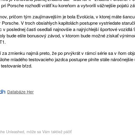
pri Porsche rozhodli vrátiť ku koreňom a vytvorili vážnejšie pojatú z
mov, pričom tým zaujímavejším je bola Evolúcia, v ktorej máte šancu
y Porsche. V troch obsiahlych kapitolách postupne vystriedate star
 v poslednej časti osedlali najnovšie a najrýchlejší športové vozidlá
oly bude ešte bonusový závod, v ktorom bude možné získať výnimoč
T1.
í za zmienku najmä preto, že po prvýkrát v rámci série sa v ňom obj
V úlohe mladého testovacieho jazdca postupne plníte stále náročnejši
 testovanie bŕzd.
Databáze Her
che Unleashed, môže sa Vám taktiež páčiť