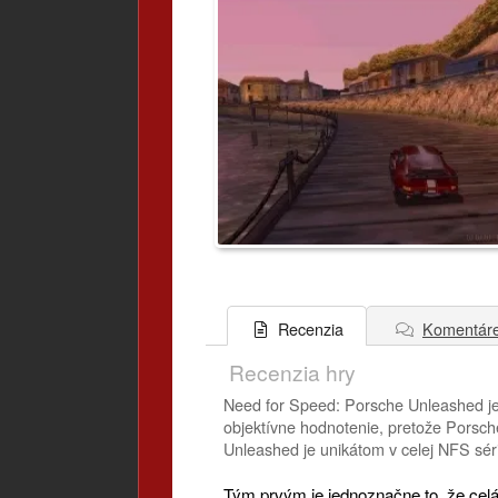
Komentár
Recenzia
Recenzia hry
Need for Speed: Porsche Unleashed je 
objektívne hodnotenie, pretože Porsche
Unleashed je unikátom v celej NFS sér
Tým prvým je jednoznačne to, že celá 