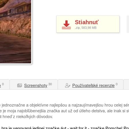
Stiahnuť
.zip, 583,98
MB
0
30
0
e
Screenshoty
Používateľské recenzie
jednoznačne a objektívne najlepšou a najzaujímavejšou hrou celej sér
 je moja najobľúbenejšia značka aut už od útleho detstva, ale inak si
ii hneď z niekoľkých dôvodov.
hra je venovaná jedinej značke áut - wait for it - značke Porsche! Po