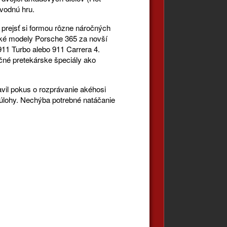
ávodnú hru.
 prejsť si formou rôzne náročných
učké modely Porsche 365 za novší
 911 Turbo alebo 911 Carrera 4.
né pretekárske špeciály ako
avil pokus o rozprávanie akéhosi
e úlohy. Nechýba potrebné natáčanie