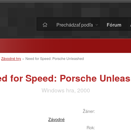
Prechádzať podľa
Fórum
»
Závodné hry
»
Need for Speed: Porsche Unleashed
d for Speed: Porsche Unlea
Windows hra, 2000
Žáner:
Závodné
Rok: