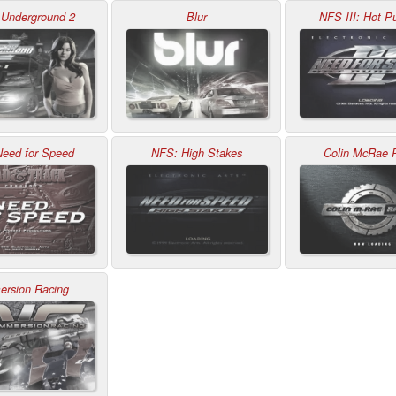
Underground 2
Blur
NFS III: Hot Pu
Need for Speed
NFS: High Stakes
Colin McRae R
ersion Racing