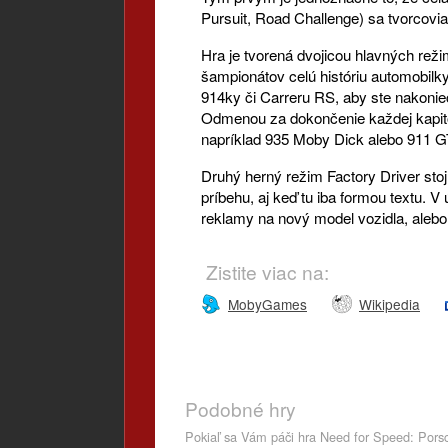
Pursuit, Road Challenge) sa tvorcovia 
Hra je tvorená dvojicou hlavných reži
šampionátov celú históriu automobilk
914ky či Carreru RS, aby ste nakoniec
Odmenou za dokončenie každej kapit
napríklad 935 Moby Dick alebo 911 G
Druhý herný režim Factory Driver stoj
príbehu, aj keď tu iba formou textu. 
reklamy na nový model vozidla, alebo
Zistite viac na:
MobyGames
Wikipedia
Podobné hry
Pokiaľ sa Vám páči hra Need for Speed: Pors