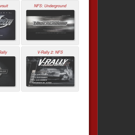
rsuit
NFS: Underground
ally
V-Rally 2: NFS