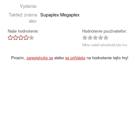
Vydania:
Taktiež známa
Supaplex Megaplex
ako:
Naše hodnotenie:
Hodnotenie používateľov:
Nikto zatiaľ nehodnotil túto hru
Prosím,
zaregistrujte sa
alebo
sa prihláste
na hodnotenie tejto hry!