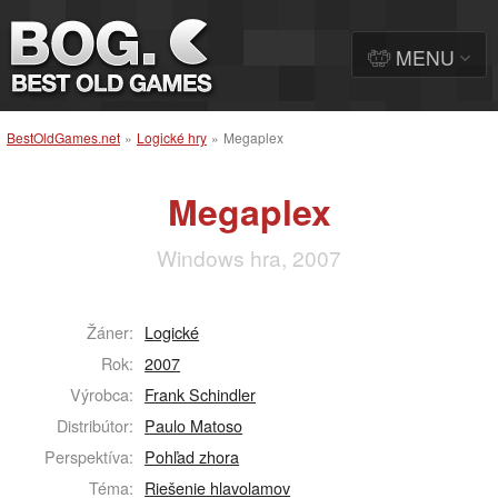
MENU
BestOldGames.net
»
Logické hry
»
Megaplex
Megaplex
Windows hra, 2007
Žáner:
Logické
Rok:
2007
Výrobca:
Frank Schindler
Distribútor:
Paulo Matoso
Perspektíva:
Pohľad zhora
Téma:
Riešenie hlavolamov