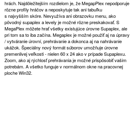
hrách. Najdôležitejším rozdielom je, že MegapPlex nepodporuje
rôzne profily hráčov a neposkytuje tak ani tabuľku
s najvyšším skóre. Nevyužíva ani obrazovku menu, ako
pôvodný supaplex a levely je možné rôzne preskakovať. S
MegaPlex môžete hrať všetky existujúce úrovne Supaplex, ale
pri tom sa to iba začína. Megaplex je možné použiť aj na úpravy
/ vytváranie úrovní, prehrávanie a dokonca aj na nahrávanie
ukážok. Špeciálny nový formát súborov umožňuje úrovne
premenlivej veľkosti - nielen 60 x 24 ako v prípade Supaplexu.
Zoom, ako aj rýchlosť prehrávania je možné prispôsobiť vašim
potrebám. A všetko funguje v normálnom okne na pracovnej
ploche Win32.