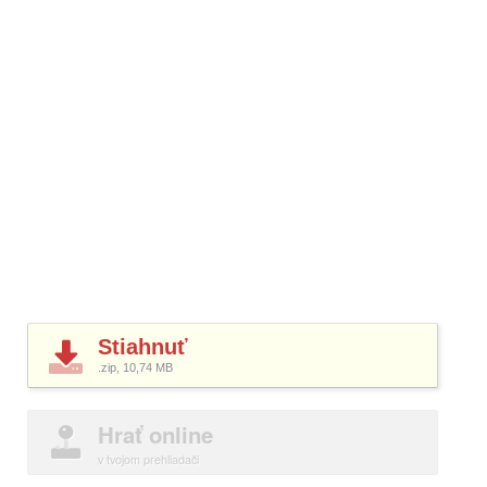
Stiahnuť
.zip, 10,74
MB
Hrať online
v tvojom prehliadači