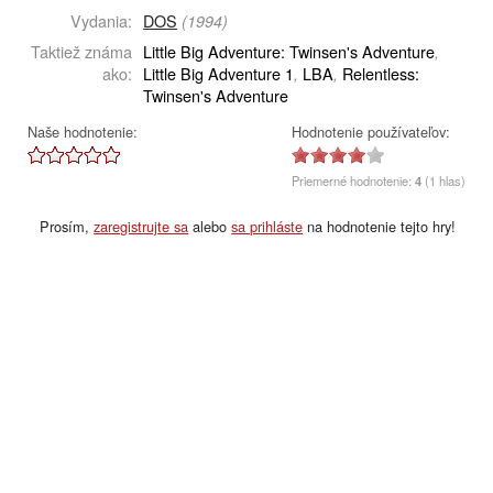
Vydania:
DOS
(1994)
Taktiež známa
Little Big Adventure: Twinsen's Adventure
,
ako:
Little Big Adventure 1
LBA
Relentless:
,
,
Twinsen's Adventure
Naše hodnotenie:
Hodnotenie používateľov:
Priemerné hodnotenie:
4
(1 hlas)
Prosím,
zaregistrujte sa
alebo
sa prihláste
na hodnotenie tejto hry!