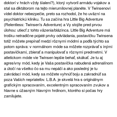
doktorí v hrách vždy šialení?), ktorý vytvoril armádu vojakov a
stal sa diktátorom na tejto mierumilovnej planéte. V Twinsenovi
videl doktor nebezpečie, preto sa rozhodol, že ho uväzní na
psychiatrickú kliniku. Tu sa začína hra Little Big Adventure
(Relentless: Twinsen's Adventure) a Vy stojíte pred prvou
úlohou: utiecť z tohto väzenia/blázinca. Little Big Adventure má
trošku netradične pojaté prvky odvládania, postavičku Twinsena
totiž môžete prepínať medzi rôznymi módmi a podľa týchto sa
potom správa: v normálnom móde sa môžete rozprávať s inými
postavičkami, zbierať a manipulovať s rôznymi predmetmi. V
atletickom móde vie Twinsen lepšie behať, skákať. Je tu aj
agresívny mód, kedy je Vaša postavička nabudená adrenalínom
a útočí na všetko čo sa mu nepáči a ako posledný je tu
zakrádací mód, kedy sa môžete vyhnúť boju a zakradnúť sa
poza Vašich nepriateľov. L.B.A. je skvelá hra s originálnym
grafickým spracovaním, excelentným spracovaním zvukov a
hlavne s úžasným hlavným hrdinom, ktorého si počas hry
zamilujete.