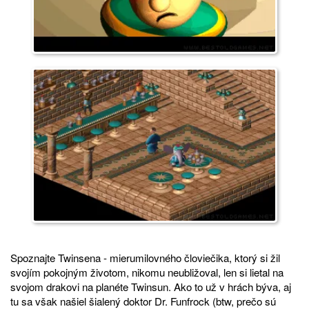
Spoznajte Twinsena - mierumilovného človiečika, ktorý si žil
svojím pokojným životom, nikomu neubližoval, len si lietal na
svojom drakovi na planéte Twinsun. Ako to už v hrách býva, aj
tu sa však našiel šialený doktor Dr. Funfrock (btw, prečo sú