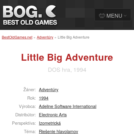
MENU
BestOldGames.net
»
Adventúry
»
Little Big Adventure
Little Big Adventure
DOS hra, 1994
Žáner:
Adventúry
Rok:
1994
Výrobca:
Adeline Software International
Distribútor:
Electronic Arts
Perspektíva:
Izometrická
Téma:
Riešenie hlavolamov