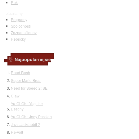
Rok
Zoznamy
Programy
Spoločnosti
Zoznam členov
Rebríčky
Najpopulárnejšie
Road Rash
Super Mario Bros.
Need for Speed 2: SE
Claw
Yu-Gi-Oh!: Yugi the
Destiny
Yu-Gi-Oh!: Joey Passion
Jazz Jackrabbit 2
Re-Volt