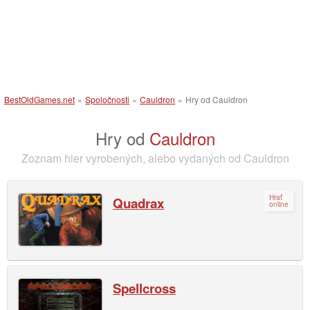
BestOldGames.net
»
Spoločnosti
»
Cauldron
»
Hry od Cauldron
Hry od
Cauldron
Zoznam hier vyrobených, alebo vydaných od Cauldron
Hrať
Quadrax
online
Spellcross