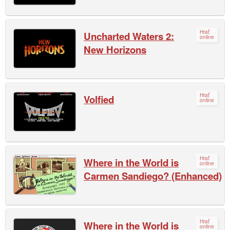
Hrať
Uncharted Waters 2:
online
New Horizons
Hrať
Volfied
online
Hrať
Where in the World is
online
Carmen Sandiego? (Enhanced)
Hrať
Where in the World is
online