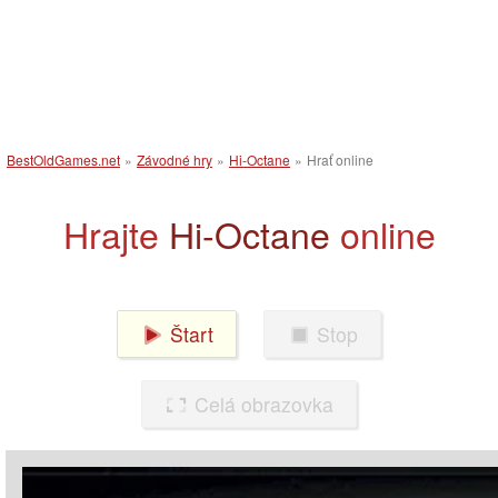
BestOldGames.net
»
Závodné hry
»
Hi-Octane
»
Hrať online
Hrajte
Hi-Octane
online
Štart
Stop
Celá obrazovka