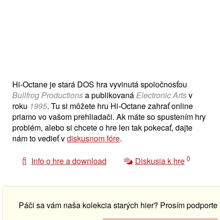
Hi-Octane je stará DOS hra vyvinutá spoločnosťou
Bullfrog Productions
a publikovaná
Electronic Arts
v
roku
1995
. Tu si môžete hru Hi-Octane zahrať online
priamo vo vašom prehliadači. Ak máte so spustením hry
problém, alebo si chcete o hre len tak pokecať, dajte
nám to vedieť v
diskusnom fóre
.
0
Info o hre a download
Diskusia k hre
Páči sa vám naša kolekcia starých hier? Prosím podport