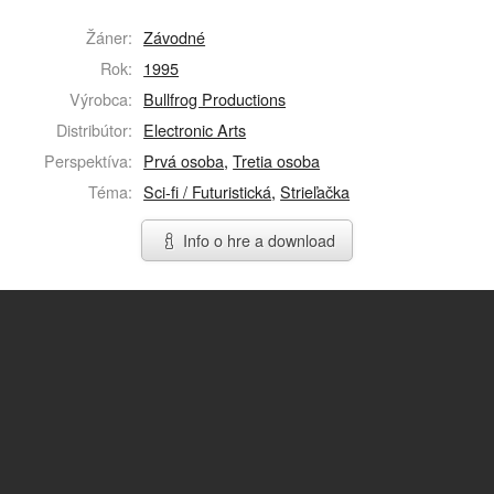
Žáner:
Závodné
Rok:
1995
Výrobca:
Bullfrog Productions
Distribútor:
Electronic Arts
Perspektíva:
Prvá osoba
,
Tretia osoba
Téma:
Sci-fi / Futuristická
,
Strieľačka
Info o hre a download