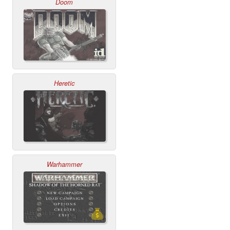
Doom
Heretic
Warhammer