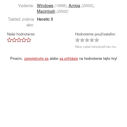
Vydania:
Windows
,
Amiga
,
(1998)
(2000)
Macintosh
(2002)
Taktiež známa
Heretic II
ako:
Naše hodnotenie:
Hodnotenie používateľov:
Nikto zatiaľ nehodnotil túto hru
Prosím,
zaregistrujte sa
alebo
sa prihláste
na hodnotenie tejto hry!