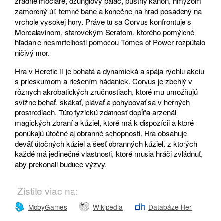
zradné močiare, džungľový palác, púštny kaňon, hmyzom
zamorený úľ, temné bane a konečne na hrad posadený na
vrchole vysokej hory. Práve tu sa Corvus konfrontuje s
Morcalavinom, starovekým Serafom, ktorého pomýlené
hľadanie nesmrteľnosti pomocou Tomes of Power rozpútalo
ničivý mor.
Hra v Heretic II je bohatá a dynamická a spája rýchlu akciu
s prieskumom a riešením hádaniek. Corvus je zbehlý v
rôznych akrobatických zručnostiach, ktoré mu umožňujú
svižne behať, skákať, plávať a pohybovať sa v herných
prostrediach. Túto fyzickú zdatnosť dopĺňa arzenál
magických zbraní a kúziel, ktoré má k dispozícii a ktoré
ponúkajú útočné aj obranné schopnosti. Hra obsahuje
deväť útočných kúziel a šesť obranných kúziel, z ktorých
každé má jedinečné vlastnosti, ktoré musia hráči zvládnuť,
aby prekonali budúce výzvy.
Zistite viac na:
MobyGames
Wikipedia
Databáze Her