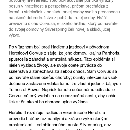
posun v hrateľnosti a perspektíve, pričom prechádza z
formátu strieľačiek z pohľadu prvej osoby svojho predchodcu
na akčné dobrodružstvo z pohľadu tretej osoby. Hráči
prevezmú úlohu Corvusa, elfského hrdinu, ktorý po návrate
do svojej domoviny Silverspring čelí novej a skľučujúcej
výzve.
Po víťaznom boji proti Hadiemu jazdcovi v pôvodnom
Hereticovi Corvus zisťuje, že jeho domov, krajinu Parthoris,
spustošila záhadná a smrteľná nákaza. Táto epidémia si
nielen vyžiada životy, ale svoje obete privádza do
šialenstva a zanecháva za sebou chaos. Sám Corvus sa
po návrate stane obeťou choroby; účinky infekcie sú však
dočasne zastavené vďaka tomu, že vlastní jeden z bájnych
Tomes of Power. Napriek tomuto dočasnému odkladu je
Corvus nútený vydať sa na nebezpečnú cestu, aby našiel
liek skôr, ako si ho choroba úplne vyžiada.
Heretic II rozširuje tradíciu a vesmír série Heretic a
prevedie hráčov rozmanitými a krásne vykreslenými
prostrediami – od obliehaného mesta Silverspring, cez