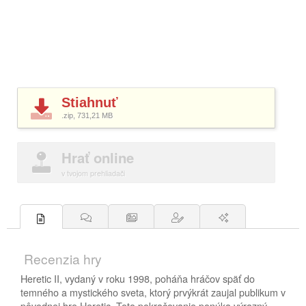
Stiahnuť
.zip, 731,21
MB
Hrať online
v tvojom prehliadači
Recenzia hry
Heretic II, vydaný v roku 1998, poháňa hráčov späť do
temného a mystického sveta, ktorý prvýkrát zaujal publikum v
pôvodnej hre Heretic. Toto pokračovanie ponúka výrazný