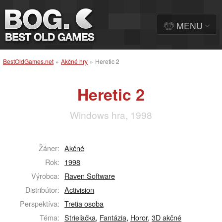
MENU
BestOldGames.net
»
Akčné hry
»
Heretic 2
Heretic 2
Windows hra, 1998
Žáner:
Akčné
Rok:
1998
Výrobca:
Raven Software
Distribútor:
Activision
Perspektíva:
Tretia osoba
Téma:
Strieľačka
,
Fantázia
,
Horor
,
3D akčné