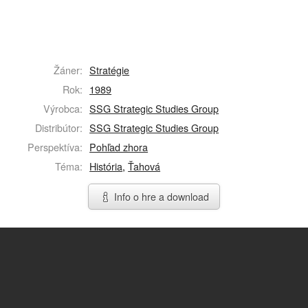
Žáner:
Stratégie
Rok:
1989
Výrobca:
SSG Strategic Studies Group
Distribútor:
SSG Strategic Studies Group
Perspektíva:
Pohľad zhora
Téma:
História
,
Ťahová
Info o hre a download