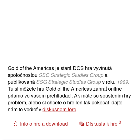
Gold of the Americas je stará DOS hra vyvinutá
spoločnosťou
SSG Strategic Studies Group
a
publikovaná
SSG Strategic Studies Group
v roku
1989
.
Tu si môžete hru Gold of the Americas zahrať online
priamo vo vašom prehliadači. Ak máte so spustením hry
problém, alebo si chcete o hre len tak pokecať, dajte
nám to vedieť v
diskusnom fóre
.
0
Info o hre a download
Diskusia k hre