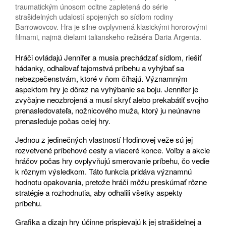
traumatickým únosom ocitne zapletená do série
strašidelných udalostí spojených so sídlom rodiny
Barrowovcov. Hra je silne ovplyvnená klasickými hororovými
filmami, najmä dielami talianskeho režiséra Daria Argenta.
Hráči ovládajú Jennifer a musia prechádzať sídlom, riešiť
hádanky, odhaľovať tajomstvá príbehu a vyhýbať sa
nebezpečenstvám, ktoré v ňom číhajú. Významným
aspektom hry je dôraz na vyhýbanie sa boju. Jennifer je
zvyčajne neozbrojená a musí skryť alebo prekabátiť svojho
prenasledovateľa, nožnicového muža, ktorý ju neúnavne
prenasleduje počas celej hry.
Jednou z jedinečných vlastností Hodinovej veže sú jej
rozvetvené príbehové cesty a viaceré konce. Voľby a akcie
hráčov počas hry ovplyvňujú smerovanie príbehu, čo vedie
k rôznym výsledkom. Táto funkcia pridáva významnú
hodnotu opakovania, pretože hráči môžu preskúmať rôzne
stratégie a rozhodnutia, aby odhalili všetky aspekty
príbehu.
Grafika a dizajn hry účinne prispievajú k jej strašidelnej a