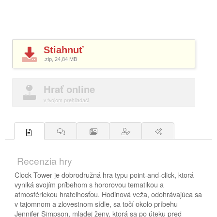
Stiahnuť
.zip, 24,84
MB
Hrať online
v tvojom prehliadači
Recenzia hry
Clock Tower je dobrodružná hra typu point-and-click, ktorá
vyniká svojím príbehom s hororovou tematikou a
atmosférickou hrateľnosťou. Hodinová veža, odohrávajúca sa
v tajomnom a zlovestnom sídle, sa točí okolo príbehu
Jennifer Simpson, mladej ženy, ktorá sa po úteku pred