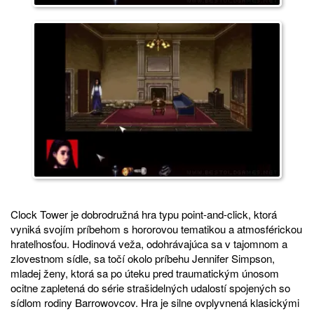
Clock Tower je dobrodružná hra typu point-and-click, ktorá
vyniká svojím príbehom s hororovou tematikou a atmosférickou
hrateľnosťou. Hodinová veža, odohrávajúca sa v tajomnom a
zlovestnom sídle, sa točí okolo príbehu Jennifer Simpson,
mladej ženy, ktorá sa po úteku pred traumatickým únosom
ocitne zapletená do série strašidelných udalostí spojených so
sídlom rodiny Barrowovcov. Hra je silne ovplyvnená klasickými