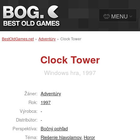
MENU
BestOldGames.net
»
Adventúry
»
Clock Tower
Clock Tower
Windows hra, 1997
Žáner:
Adventúry
Rok:
1997
Výrobca:
-
Distribútor:
-
Perspektíva:
Bočný pohľad
Téma:
Riešenie hlavolamov
,
Horor