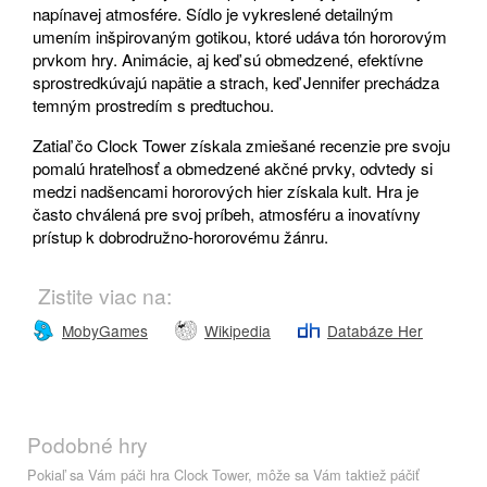
napínavej atmosfére. Sídlo je vykreslené detailným
umením inšpirovaným gotikou, ktoré udáva tón hororovým
prvkom hry. Animácie, aj keď sú obmedzené, efektívne
sprostredkúvajú napätie a strach, keď Jennifer prechádza
temným prostredím s predtuchou.
Zatiaľ čo Clock Tower získala zmiešané recenzie pre svoju
pomalú hrateľnosť a obmedzené akčné prvky, odvtedy si
medzi nadšencami hororových hier získala kult. Hra je
často chválená pre svoj príbeh, atmosféru a inovatívny
prístup k dobrodružno-hororovému žánru.
Zistite viac na:
MobyGames
Wikipedia
Databáze Her
Podobné hry
Pokiaľ sa Vám páči hra Clock Tower, môže sa Vám taktiež páčiť