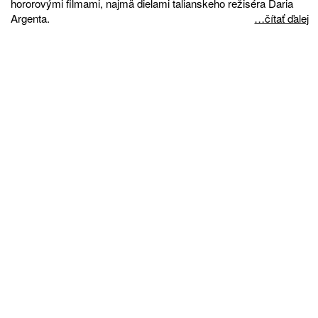
hororovými filmami, najmä dielami talianskeho režiséra Daria
Argenta.
…čítať ďalej