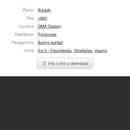
Žáner:
Arkády
Rok:
1990
Výrobca:
DMA Design
Distribútor:
Psygnosis
Perspektíva:
Bočný pohľad
Téma:
Sci-fi / Futuristická
,
Strieľačka
,
Vesmír
Info o hre a download