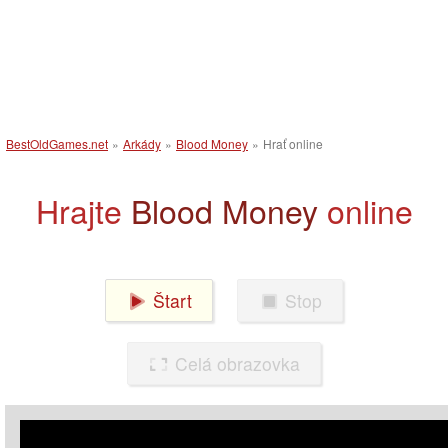
BestOldGames.net
»
Arkády
»
Blood Money
»
Hrať online
Hrajte
Blood Money
online
Štart
Stop
Celá obrazovka