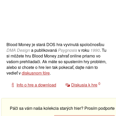
Blood Money je stará DOS hra vyvinutá spoločnosťou
DMA Design
a publikovaná
Psygnosis
v roku
1990
. Tu
si môžete hru Blood Money zahrať online priamo vo
vašom prehliadači. Ak máte so spustením hry problém,
alebo si chcete o hre len tak pokecať, dajte nám to
vedieť v
diskusnom fóre
.
0
Info o hre a download
Diskusia k hre
Páči sa vám naša kolekcia starých hier? Prosím podport