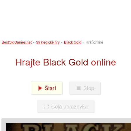
BestOldGames.net
»
Strategické hry
»
Black Gold
»
Hrať online
Hrajte
Black Gold
online
Štart
Stop
Celá obrazovka