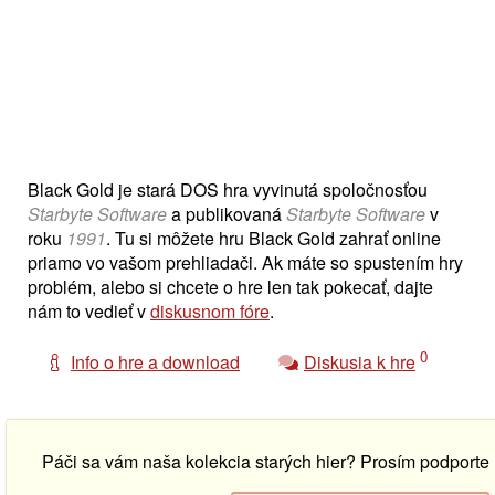
Black Gold je stará DOS hra vyvinutá spoločnosťou
Starbyte Software
a publikovaná
Starbyte Software
v
roku
1991
. Tu si môžete hru Black Gold zahrať online
priamo vo vašom prehliadači. Ak máte so spustením hry
problém, alebo si chcete o hre len tak pokecať, dajte
nám to vedieť v
diskusnom fóre
.
0
Info o hre a download
Diskusia k hre
Páči sa vám naša kolekcia starých hier? Prosím podport