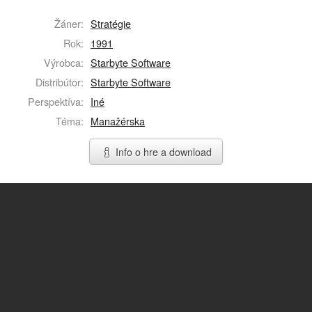
Žáner:
Stratégie
Rok:
1991
Výrobca:
Starbyte Software
Distribútor:
Starbyte Software
Perspektíva:
Iné
Téma:
Manažérska
Info o hre a download