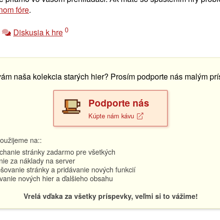
nom fóre
.
0
Diskusia k hre
vám naša kolekcia starých hier? Prosím podporte nás malým pr
Podporte nás
Kúpte nám kávu
oužijeme na::
hanie stránky zadarmo pre všetkých
nie za náklady na server
šovanie stránky a pridávanie nových funkcií
vanie nových hier a ďalšieho obsahu
Vrelá vďaka za všetky príspevky, veľmi si to vážime!