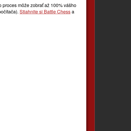
to proces môže zobrať až 100% vášho
počítača).
Stiahnite si Battle Chess
a