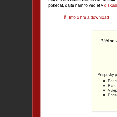
pokecať, dajte nám to vedieť v
diskus
Info o hre a download
Páči sa 
Príspevky p
Ponec
Plate
Vylep
Pridá