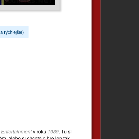
a rýchlejšie)
y Entertainment
v roku
1989
. Tu si
m, alebo si chcete o hre len tak