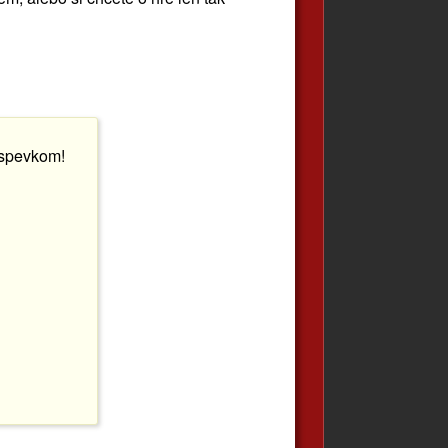
íspevkom!