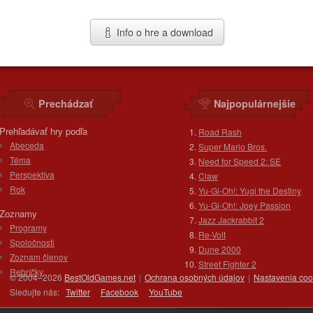
Info o hre a download
Prechádzať
Najpopulárnejšie
Prehľadávať hry podľa
Road Rash
Abeceda
Super Mario Bros.
Téma
Need for Speed 2: SE
Perspektíva
Claw
Rok
Yu-Gi-Oh!: Yugi the Destiny
Yu-Gi-Oh!: Joey Passion
Zoznamy
Jazz Jackrabbit 2
Programy
Re-Volt
Spoločnosti
Dune 2000
Zoznam členov
Street Fighter 2
Rebríčky
© 2004–2026
BestOldGames.net
|
Ochrana osobných údajov
|
Nastavenia coo
Sledujte nás:
Twitter
Facebook
You
Tube