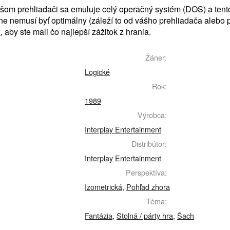
ašom prehliadači sa emuluje celý operačný systém (DOS) a ten
ine nemusí byť optimálny (záleží to od vášho prehliadača alebo 
x
, aby ste mali čo najlepší zážitok z hrania.
Žáner:
Logické
Rok:
1989
Výrobca:
Interplay Entertainment
Distribútor:
Interplay Entertainment
Perspektíva:
Izometrická
,
Pohľad zhora
Téma:
Fantázia
,
Stolná / párty hra
,
Šach