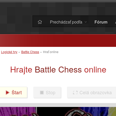
Prechádzať podľa
Fórum
»
Logické hry
»
Battle Chess
»
Hrať online
Hrajte
Battle Chess
online
Štart
Stop
Celá obrazovka