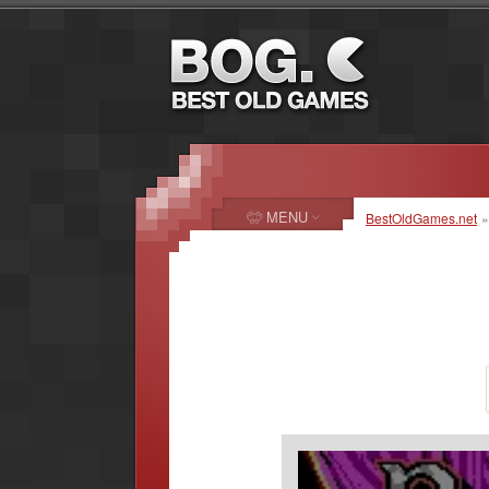
MENU
BestOldGames.net