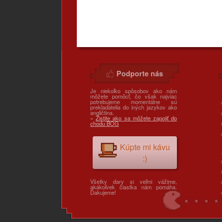
Podporte nás
Je niekoľko spôsobov ako nám
môžete pomôcť, čo však najviac
potrebujeme momentálne sú
prekladatelia do iných jazykov ako
angličtina.
»
Zistite ako sa môžete zapojiť do
chodu BOG
Kúpte mi kávu
:)
Všetky dary si veľmi vážime,
akákoľvek čiastka nám pomáha.
Ďakujeme!