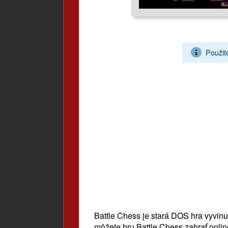
Použit
Battle Chess je stará DOS hra vyvin
môžete hru Battle Chess zahrať onlin