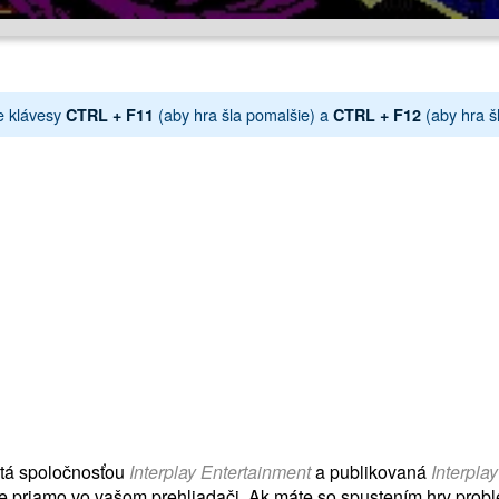
e klávesy
(aby hra šla pomalšie) a
(aby hra šl
CTRL + F11
CTRL + F12
utá spoločnosťou
Interplay Entertainment
a publikovaná
Interpla
e priamo vo vašom prehliadači. Ak máte so spustením hry problé