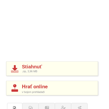
Stiahnuť
.zip, 3,96
MB
Hrať online
v tvojom prehliadači