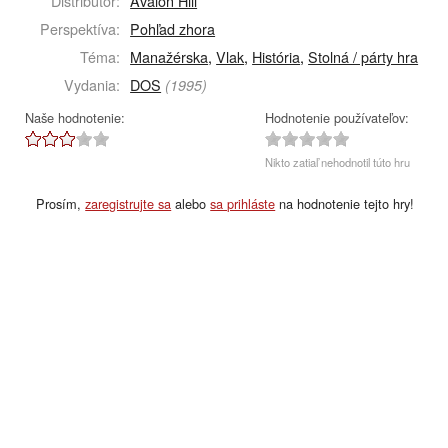
Distribútor:
Avalon Hill
Perspektíva:
Pohľad zhora
Téma:
Manažérska
,
Vlak
,
História
,
Stolná / párty hra
Vydania:
DOS
(1995)
Naše hodnotenie:
Hodnotenie používateľov:
Nikto zatiaľ nehodnotil túto hru
Prosím,
zaregistrujte sa
alebo
sa prihláste
na hodnotenie tejto hry!