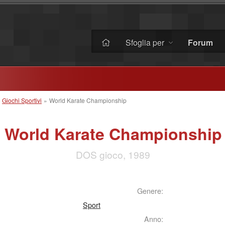
Sfoglia per
Forum
»
Giochi Sportivi
»
World Karate Championship
World Karate Championship
DOS gioco, 1989
Genere:
Sport
Anno: