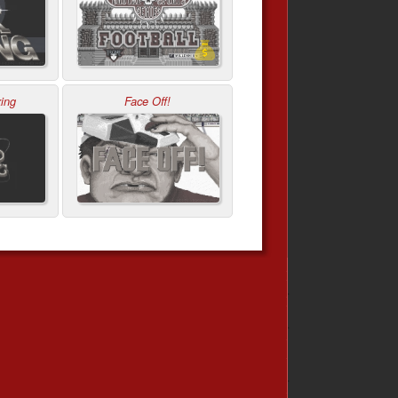
ing
Face Off!