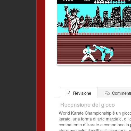
Commenti
Revisione
Recensione del gioco
World Karate Championship è un gioco di
karate, una forma di arte marziale, e i
combattente di karate e competono in pa
sferrando colpi riusciti sull'avversario,