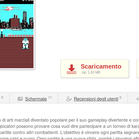
Scaricamento
.zip, 1,63
MB
0
11
0
Schermate
Recensioni degli utenti
 arti marziali diventato popolare per il suo gameplay divertente e compe
 giocatori possono provare cosa vuol dire partecipare a un torneo di kara
rtite contro altri combattenti. L'obiettivo è vincere ogni partita segna
 come calci e pugni. Ogni partita è una nuova sfida, poiché i giocatori aff