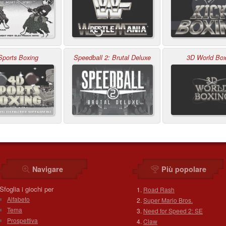
Sports Boxing
Speedball 2: Brutal Deluxe
3D World Box
Navigare
Più popolare
Sfoglia i giochi per
Road Rash
Alfabeto
Super Mario Bros.
Tema
Need for Speed 2: SE
Prospettiva
Claw