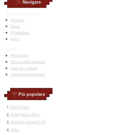
Navigare
Sfoglia i giochi per
Alfabeto
Tema
Prospettiva
Anno
Elenchi
Programmi
Elenco delle aziende
Lista dei membri
Classifiche principali
Più popolare
Road Rash
Super Mario Bros.
Need for Speed 2: SE
Claw