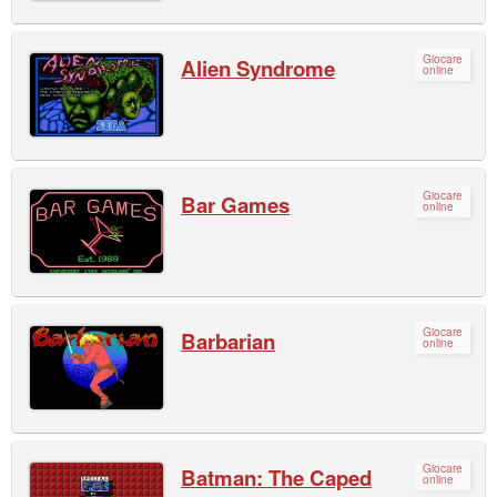
Giocare
Alien Syndrome
online
Giocare
Bar Games
online
Giocare
Barbarian
online
Giocare
Batman: The Caped
online