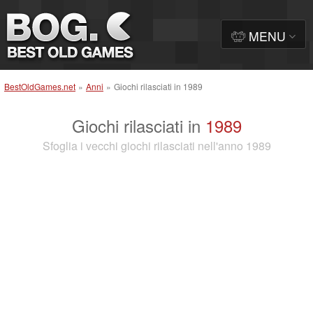
MENU
BestOldGames.net
»
Anni
»
Giochi rilasciati in 1989
Giochi rilasciati in
1989
Sfoglia i vecchi giochi rilasciati nell'anno 1989