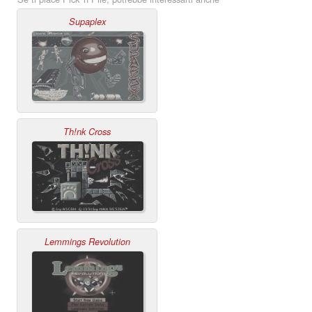
Supaplex
Th!nk Cross
Lemmings Revolution