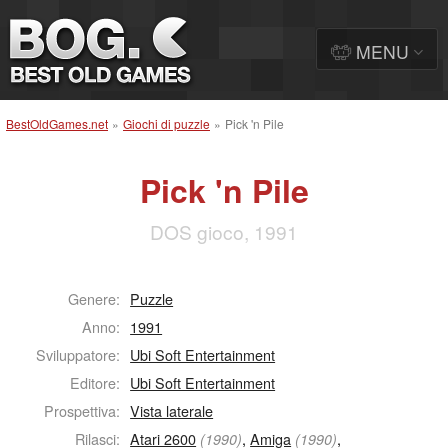
MENU
BestOldGames.net
»
Giochi di puzzle
»
Pick 'n Pile
Pick 'n Pile
DOS gioco, 1991
Genere:
Puzzle
Anno:
1991
Sviluppatore:
Ubi Soft Entertainment
Editore:
Ubi Soft Entertainment
Prospettiva:
Vista laterale
Rilasci:
Atari 2600
,
Amiga
,
(1990)
(1990)