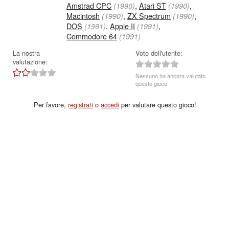
Amstrad CPC
,
Atari ST
,
(1990)
(1990)
Macintosh
,
ZX Spectrum
,
(1990)
(1990)
DOS
,
Apple II
,
(1991)
(1991)
Commodore 64
(1991)
La nostra
Voto dell'utente:
valutazione:
Nessuno ha ancora valutato
questo gioco
Per favore,
registrati
o
accedi
per valutare questo gioco!