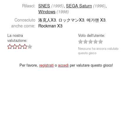
Rilasci:
SNES
,
SEGA Saturn
,
(1995)
(1996)
Windows
(1998)
Conosciuto
洛克人X3
ロックマンX3
메가맨 X3
,
,
,
anche come:
Rockman X3
La nostra
Voto dell'utente:
valutazione:
Nessuno ha ancora valutato
questo gioco
Per favore,
registrati
o
accedi
per valutare questo gioco!