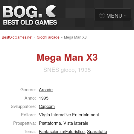
MENU
BestOldGames.net
»
Giochi arcade
»
Mega Man X3
Mega Man X3
SNES gioco, 1995
Genere:
Arcade
Anno:
1995
Sviluppatore:
Capcom
Editore:
Virgin Interactive Entertainment
Prospettiva:
Piattaforma
,
Vista laterale
Tema:
Fantascienza/Futuristico
,
Sparatutto