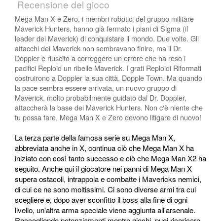
Recensione del gioco
Mega Man X e Zero, i membri robotici del gruppo militare
Maverick Hunters, hanno già fermato i piani di Sigma (il
leader dei Maverick) di conquistare il mondo. Due volte. Gli
attacchi dei Maverick non sembravano finire, ma il Dr.
Doppler è riuscito a correggere un errore che ha reso i
pacifici Reploid un ribelle Maverick. I grati Reploidi Riformati
costruirono a Doppler la sua città, Dopple Town. Ma quando
la pace sembra essere arrivata, un nuovo gruppo di
Maverick, molto probabilmente guidato dal Dr. Doppler,
attaccherà la base dei Maverick Hunters. Non c'è niente che
tu possa fare, Mega Man X e Zero devono litigare di nuovo!
La terza parte della famosa serie su Mega Man X,
abbreviata anche in X, continua ciò che Mega Man X ha
iniziato con così tanto successo e ciò che Mega Man X2 ha
seguito. Anche qui il giocatore nei panni di Mega Man X
supera ostacoli, intrappola e combatte i Mavericks nemici,
di cui ce ne sono moltissimi. Ci sono diverse armi tra cui
scegliere e, dopo aver sconfitto il boss alla fine di ogni
livello, un'altra arma speciale viene aggiunta all'arsenale.
Raccogliendo potenziamenti mentre giochi, puoi ricaricare