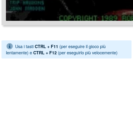
Usa i tasti
(per eseguire il gioco più
CTRL + F11
lentamente) e
(per eseguirlo più velocemente)
CTRL + F12