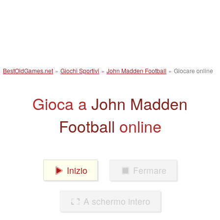
BestOldGames.net
»
Giochi Sportivi
»
John Madden Football
»
Giocare online
Gioca a
John Madden
Football
online
Inizio
Fermare
A schermo intero