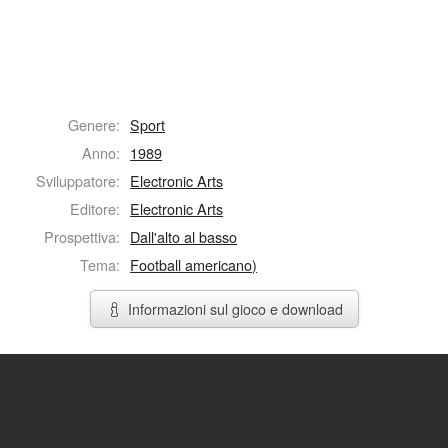
Genere:
Sport
Anno:
1989
Sviluppatore:
Electronic Arts
Editore:
Electronic Arts
Prospettiva:
Dall'alto al basso
Tema:
Football americano)
Informazioni sul gioco e download