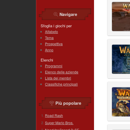
Navigare
Sfoglia i giochi per
Alfabeto
Tema
Prospettiva
Anno
Elenchi
Programmi
Elenco delle aziende
Lista dei membri
Classifiche principali
Più popolare
Road Rash
Super Mario Bros.
Need for Speed 2: SE