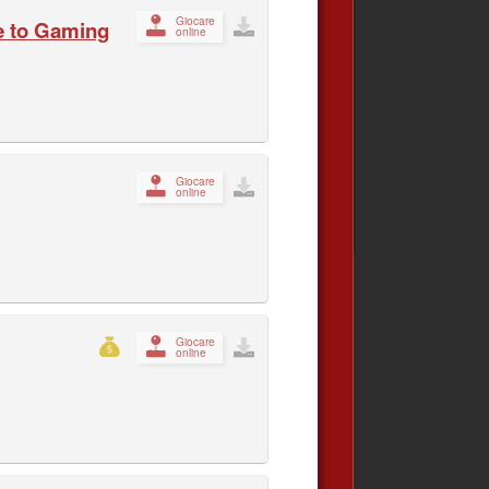
Giocare
e to Gaming
online
Giocare
online
Giocare
online