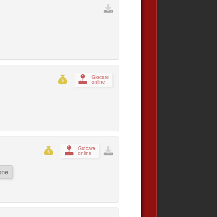
Giocare
online
Giocare
online
one