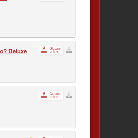
Giocare
go? Deluxe
online
Giocare
online