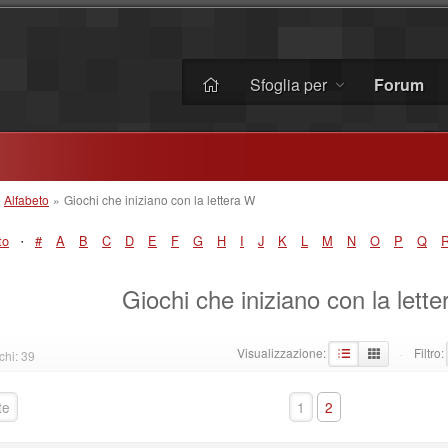
Sfoglia per
Forum
»
Alfabeto
»
Giochi che iniziano con la lettera W
·
to
#
A
B
C
D
E
F
G
H
I
J
K
L
M
N
O
P
Q
Giochi che iniziano con la lett
Visualizzazione:
Filtro:
chi: 39
·
te
1
2