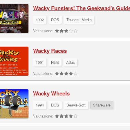
Wacky Funsters! The Geekwad's Guid
1992
DOS
Tsunami Media
Valutazione:
Wacky Races
1991
NES
Atlus
Valutazione:
Wacky Wheels
1994
DOS
Beavis-Soft
Shareware
Valutazione: