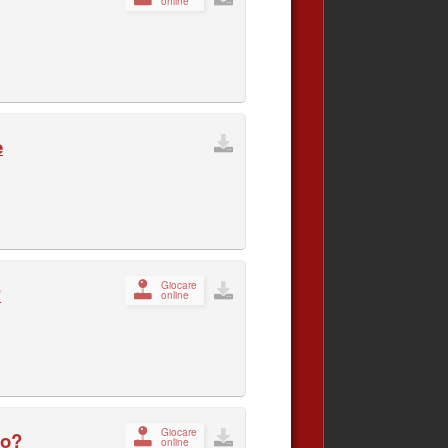
online
e
Giocare
?
online
Giocare
go?
online