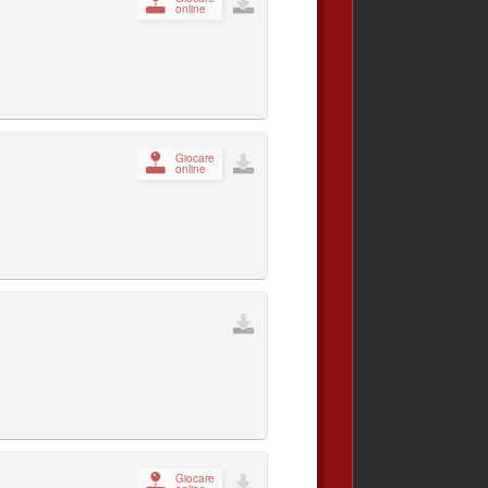
online
Giocare
online
Giocare