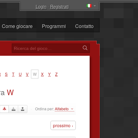
Login
·
Registrati
Come giocare
Programmi
Contatto
R
S
T
U
V
W
X
Y
Z
era
W
Ordina per:
Alfabeto
·
prossimo ›