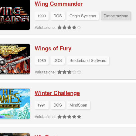
Wing Commander
1990
DOS
Origin Systems
Dimostrazione
Valutazione:
Wings of Fury
1989
DOS
Brøderbund Software
Valutazione:
Winter Challenge
1991
DOS
MindSpan
Valutazione: