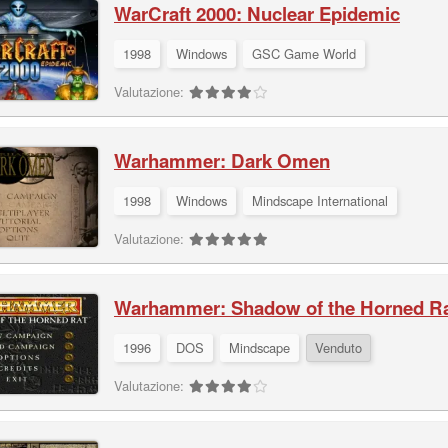
WarCraft 2000: Nuclear Epidemic
1998
Windows
GSC Game World
Valutazione:
Warhammer: Dark Omen
1998
Windows
Mindscape International
Valutazione:
Warhammer: Shadow of the Horned R
1996
DOS
Mindscape
Venduto
Valutazione: