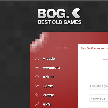
MENU
BestOldGames.net
Arcade
Tut
Avventura
Azione
Corse
Contano i gio
Puzzle
‹ preceden
RPG