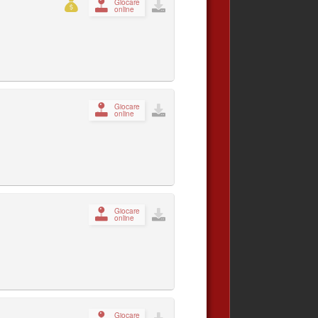
Giocare
online
Giocare
online
Giocare
online
Giocare