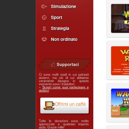
Simulazione
Sport
Strategia
Non ordinato
Supportaci
Ci sono molti modi in cui potresti
aiutarci, ma ciò di cui abbiamo
veramente bisogno in questo
momento sono i traduttori.
»
Scopri come puoi partecipare e
aiutarci
Offrimi un caffè
Tutte le donazioni sono molto
apprezzate e qualsiasi importo
aiuta. Grazie mille!