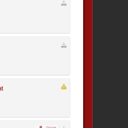
at
Giocare