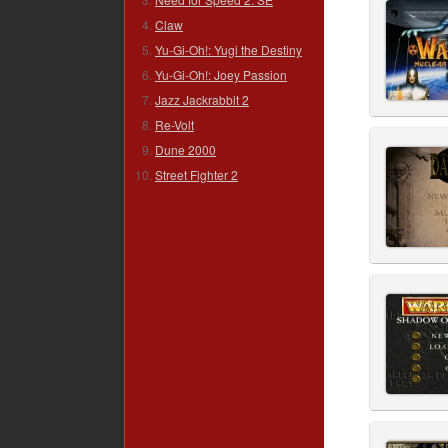
Claw
Yu-Gi-Oh!: Yugi the Destiny
Yu-Gi-Oh!: Joey Passion
Jazz Jackrabbit 2
Re-Volt
Dune 2000
Street Fighter 2