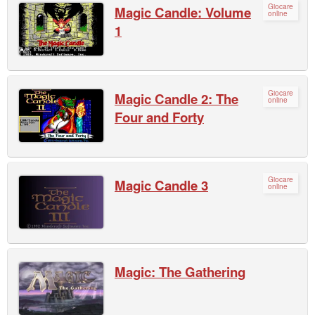
Giocare
Magic Candle: Volume
online
1
Giocare
Magic Candle 2: The
online
Four and Forty
Giocare
Magic Candle 3
online
Magic: The Gathering