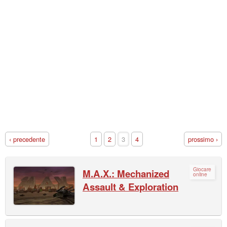
‹ precedente
1
2
3
4
prossimo ›
Giocare
M.A.X.: Mechanized
online
Assault & Exploration