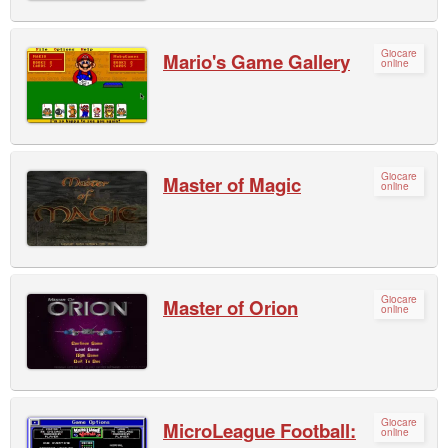
Giocare
Mario's Game Gallery
online
Giocare
Master of Magic
online
Giocare
Master of Orion
online
Giocare
MicroLeague Football:
online