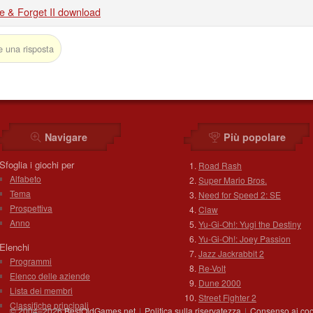
re & Forget II download
e una risposta
Navigare
Più popolare
Sfoglia i giochi per
Road Rash
Alfabeto
Super Mario Bros.
Tema
Need for Speed 2: SE
Prospettiva
Claw
Anno
Yu-Gi-Oh!: Yugi the Destiny
Yu-Gi-Oh!: Joey Passion
Elenchi
Jazz Jackrabbit 2
Programmi
Re-Volt
Elenco delle aziende
Dune 2000
Lista dei membri
Street Fighter 2
Classifiche principali
© 2004–2026
BestOldGames.net
|
Politica sulla riservatezza
|
Consenso ai coo