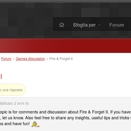
Sfoglia per
Forum
»
Forum
»
Games discussion
»
Fire & Forget II
I
e una risposta
bblicato
2 anni fa
topic is for comments and discussion about Fire & Forget II. If you have
 let us know. Also feel free to share any insights, useful tips and tricks 
s and have fun!