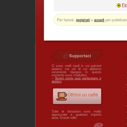
Fi
Per favore,
registrati
o
accedi
per pubblicar
Supportaci
Ci sono molti modi in cui potresti
aiutarci, ma ciò di cui abbiamo
veramente bisogno in questo
momento sono i traduttori.
»
Scopri come puoi partecipare e
aiutarci
Offrimi un caffè
Tutte le donazioni sono molto
apprezzate e qualsiasi importo
aiuta. Grazie mille!