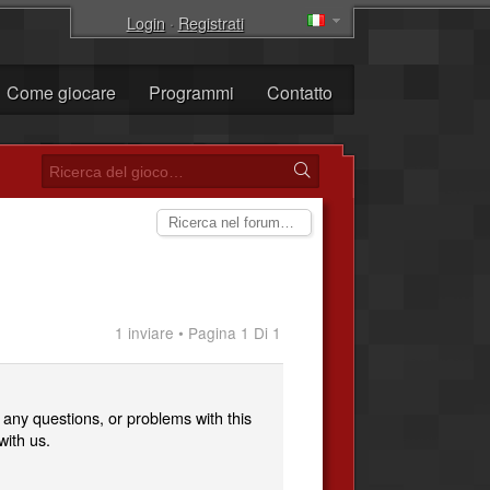
Login
·
Registrati
Come giocare
Programmi
Contatto
1 inviare • Pagina 1 Di 1
 any questions, or problems with this
with us.