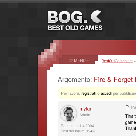
MENU
BestOldGames.net
Argomento:
Fire & Forget I
Per favore,
registrati
o
accedi
per pubblicar
Pu
mylan
Admin
This 
game,
Registrato: 1.4.2004
Thank
Post del forum:
1249