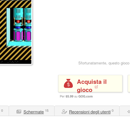
Sfortunatamente, questo gioco
Acquista il
gioco
Per
$5.99
su
GOG.com
0
15
0
Schermate
Recensioni degli utenti