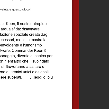
valutare questo gioco!
er Keen, il nostro intrepido
 ardua sfida: disattivare
azione spaziale creata dagli
cessori, mette in mostra la
coinvolgente e l'umorismo
 Software. Commander Keen 5
onaggio, diventato iconico per
 nient'altro che il suo fidato
 si ritroveranno a saltare e
eno di nemici unici e ostacoli
sere superati.
…leggi di più