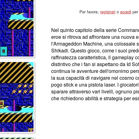
Per favore,
registrati
o
accedi
per 
Nel quinto capitolo della serie Command
eroe si ritrova ad affrontare una nuova e
l'Armageddon Machine, una colossale st
Shikadi. Questo gioco, come i suoi prede
raffinatezza caratteristica, il gameplay 
distintivo che i fan si aspettano da Id
continua le avventure dell'omonimo pers
la sua capacità di navigare nel cosmo con
pogo stick e una pistola laser. I giocatori
sparare attraverso vari livelli, ognuno pi
che richiedono abilità e strategia per es