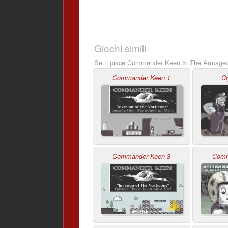
Giochi simili
Se ti piace Commander Keen 5: The Armagedd
Commander Keen 1
Cr
Commander Keen 3
Comm