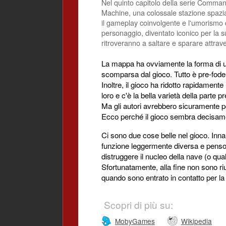
Nel quinto capitolo della serie Command
Machine, una colossale stazione spazial
il gameplay coinvolgente e l'umorismo 
personaggio, diventato iconico per la su
ritroveranno a saltare e sparare attrave
La mappa ha ovviamente la forma di un
scomparsa dal gioco. Tutto è pre-foderat
Inoltre, il gioco ha ridotto rapidamente i
loro e c'è la bella varietà della parte
Ma gli autori avrebbero sicuramente po
Ecco perché il gioco sembra decisame
Ci sono due cose belle nel gioco. Inna
funzione leggermente diversa e penso 
distruggere il nucleo della nave (o qu
Sfortunatamente, alla fine non sono ri
quando sono entrato in contatto per la
Scopri di più su:
MobyGames
Wikipedia