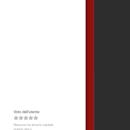
Voto dell'utente:
Nessuno ha ancora valutato
questo gioco