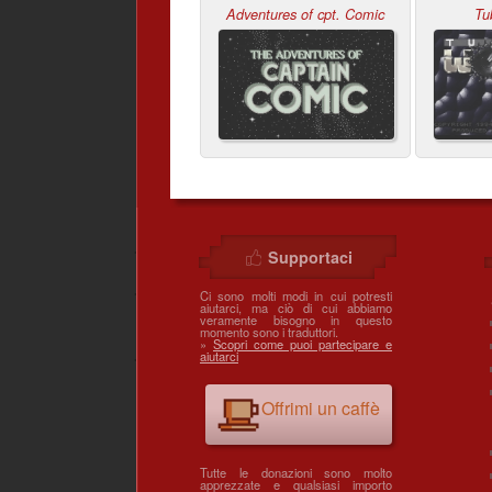
Adventures of cpt. Comic
Tu
Supportaci
Ci sono molti modi in cui potresti
aiutarci, ma ciò di cui abbiamo
veramente bisogno in questo
momento sono i traduttori.
»
Scopri come puoi partecipare e
aiutarci
Offrimi un caffè
Tutte le donazioni sono molto
apprezzate e qualsiasi importo