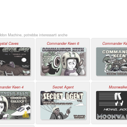
on Machine, potrebbe interessarti anche
ystal Caves
Commander Keen 6
Commander Ke
ander Keen 4
Secret Agent
Moonwalke