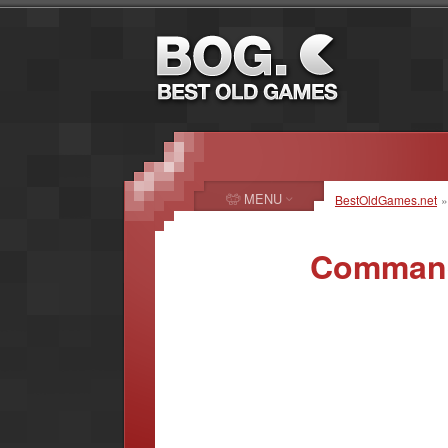
MENU
BestOldGames.net
Command