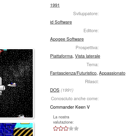
1991
Sviluppatore:
id Software
Editore:
Apogee Software
Prospettiva:
Piattaforma
,
Vista laterale
Tema:
Fantascienza/Futuristico
,
Appassionato
Rilasci:
DOS
(1991)
Conosciuto anche come:
Commander Keen V
La nostra
valutazione: