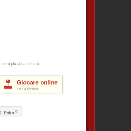
 non è più abbandonato
Giocare online
nel tuo browser
0
Extra