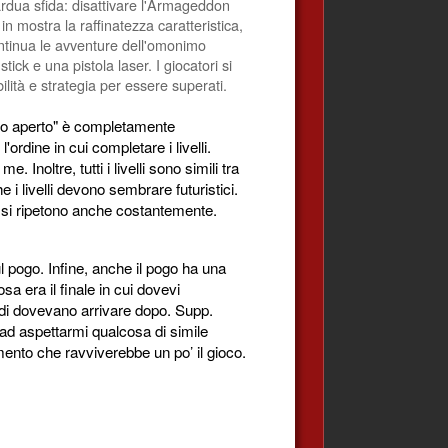
ardua sfida: disattivare l'Armageddon
 mostra la raffinatezza caratteristica,
ntinua le avventure dell'omonimo
ick e una pistola laser. I giocatori si
ilità e strategia per essere superati.
ndo aperto" è completamente
ordine in cui completare i livelli.
 Inoltre, tutti i livelli sono simili tra
 i livelli devono sembrare futuristici.
e si ripetono anche costantemente.
l pogo. Infine, anche il pogo ha una
 era il finale in cui dovevi
kadi dovevano arrivare dopo. Supp.
 ad aspettarmi qualcosa di simile
mento che ravviverebbe un po’ il gioco.