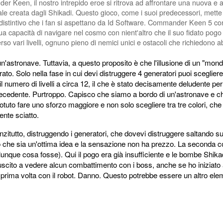
er Keen, il nostro intrepido eroe si ritrova ad affrontare una nuova e 
e creata dagli Shikadi. Questo gioco, come i suoi predecessori, mette in
distintivo che i fan si aspettano da Id Software. Commander Keen 5 co
a capacità di navigare nel cosmo con nient'altro che il suo fidato pogo st
rso vari livelli, ognuno pieno di nemici unici e ostacoli che richiedono ab
'astronave. Tuttavia, a questo proposito è che l'illusione di un "mo
o. Solo nella fase in cui devi distruggere 4 generatori puoi scegliere l'
l numero di livelli a circa 12, il che è stato decisamente deludente per me.
 precedente. Purtroppo. Capisco che siamo a bordo di un'astronave e che
tuto fare uno sforzo maggiore e non solo scegliere tra tre colori, ch
nte sciatto.
nzitutto, distruggendo i generatori, che dovevi distruggere saltando su
che sia un'ottima idea e la sensazione non ha prezzo. La seconda cosa
alunque cosa fosse). Qui il pogo era già insufficiente e le bombe Shi
uscito a vedere alcun combattimento con i boss, anche se ho iniziato
 prima volta con il robot. Danno. Questo potrebbe essere un altro ele