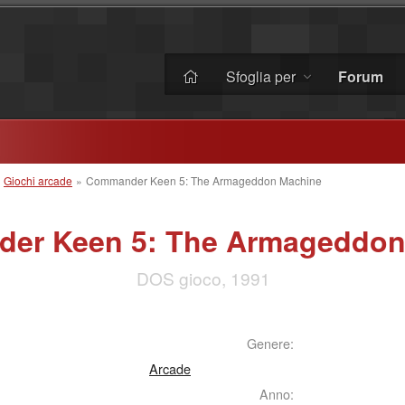
Sfoglia per
Forum
»
Giochi arcade
»
Commander Keen 5: The Armageddon Machine
er Keen 5: The Armageddon
DOS gioco, 1991
Genere:
Arcade
Anno: