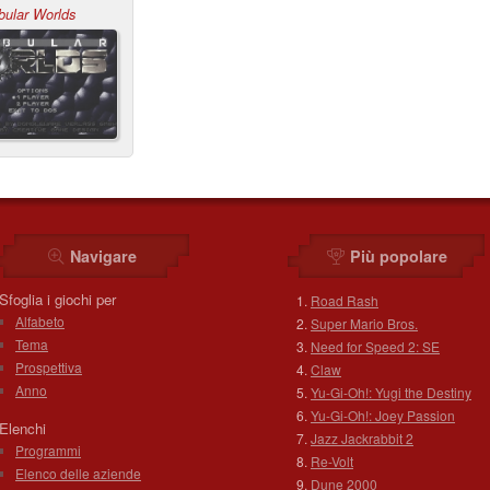
bular Worlds
Navigare
Più popolare
Sfoglia i giochi per
Road Rash
Alfabeto
Super Mario Bros.
Tema
Need for Speed 2: SE
Prospettiva
Claw
Anno
Yu-Gi-Oh!: Yugi the Destiny
Yu-Gi-Oh!: Joey Passion
Elenchi
Jazz Jackrabbit 2
Programmi
Re-Volt
Elenco delle aziende
Dune 2000