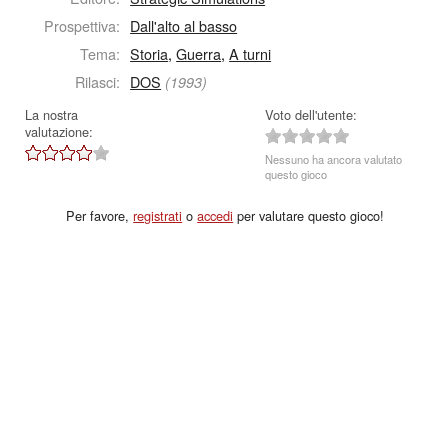
Prospettiva:
Dall'alto al basso
Tema:
Storia
,
Guerra
,
A turni
Rilasci:
DOS
(1993)
La nostra
Voto dell'utente:
valutazione:
Nessuno ha ancora valutato
questo gioco
Per favore,
registrati
o
accedi
per valutare questo gioco!