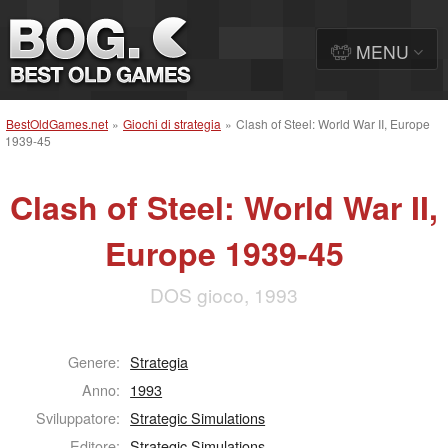
MENU
BestOldGames.net
»
Giochi di strategia
»
Clash of Steel: World War II, Europe
1939-45
Clash of Steel: World War II,
Europe 1939-45
DOS gioco, 1993
Genere:
Strategia
Anno:
1993
Sviluppatore:
Strategic Simulations
Editore:
Strategic Simulations