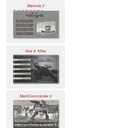
Warlords 2
Axis & Allies
MechCommander 2