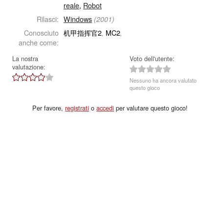
reale
,
Robot
Rilasci:
Windows
(2001)
Conosciuto
机甲指挥官2
MC2
,
,
anche come:
La nostra
Voto dell'utente:
valutazione:
Nessuno ha ancora valutato
questo gioco
Per favore,
registrati
o
accedi
per valutare questo gioco!