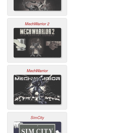
MechWarrior 2
MechWarrior
SimCity