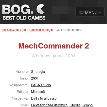
MENU
BestOldGames.net
»
Giochi di strategia
»
MechCommander 2
MechCommander 2
Windows gioco, 2001
Genere:
Strategia
Anno:
2001
Sviluppatore:
FASA Studio
Editore:
Microsoft
Prospettiva:
Dall'alto al basso
Tema:
Fantascienza/Futuristico
,
Guerra
,
Tempo