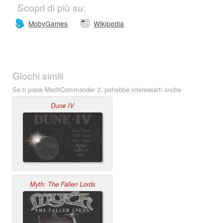
Scopri di più su:
MobyGames
Wikipedia
Giochi simili
Se ti piace MechCommander 2, potrebbe interessarti anche
Dune IV
Myth: The Fallen Lords