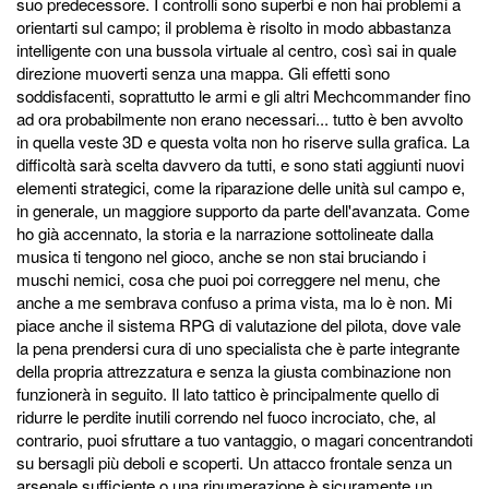
suo predecessore. I controlli sono superbi e non hai problemi a
orientarti sul campo; il problema è risolto in modo abbastanza
intelligente con una bussola virtuale al centro, così sai in quale
direzione muoverti senza una mappa. Gli effetti sono
soddisfacenti, soprattutto le armi e gli altri Mechcommander fino
ad ora probabilmente non erano necessari... tutto è ben avvolto
in quella veste 3D e questa volta non ho riserve sulla grafica. La
difficoltà sarà scelta davvero da tutti, e sono stati aggiunti nuovi
elementi strategici, come la riparazione delle unità sul campo e,
in generale, un maggiore supporto da parte dell'avanzata. Come
ho già accennato, la storia e la narrazione sottolineate dalla
musica ti tengono nel gioco, anche se non stai bruciando i
muschi nemici, cosa che puoi poi correggere nel menu, che
anche a me sembrava confuso a prima vista, ma lo è non. Mi
piace anche il sistema RPG di valutazione del pilota, dove vale
la pena prendersi cura di uno specialista che è parte integrante
della propria attrezzatura e senza la giusta combinazione non
funzionerà in seguito. Il lato tattico è principalmente quello di
ridurre le perdite inutili correndo nel fuoco incrociato, che, al
contrario, puoi sfruttare a tuo vantaggio, o magari concentrandoti
su bersagli più deboli e scoperti. Un attacco frontale senza un
arsenale sufficiente o una rinumerazione è sicuramente un