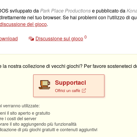
DOS sviluppato da
Park Place Productions
e pubblicato da
Kon
direttamente nel tuo browser. Se hai problemi con l'utilizzo di 
 discussione del gioco
.
0
download
Discussione sul gioco
e la nostra collezione di vecchi giochi? Per favore sosteneteci 
Supportaci
Offrici un caffè
 verranno utilizzate:
eni il sito aperto e gratuito
e i costi del server
orare il sito aggiungendo più funzionalità
icazione di più giochi gratuiti e contenuti aggiuntivi