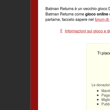
Batman Returns è un vecchio gioco 
Batman Returns come
gioco online
parlarne, faccelo sapere nel
forum di
Informazioni sul gioco e 
Ti piac
Le donazioni
Manti
Pagar
Migli
Pubbl