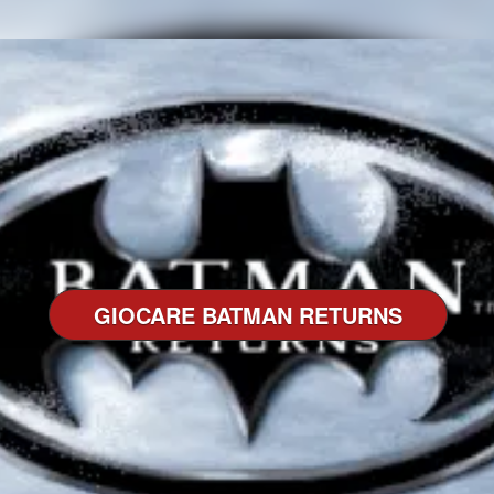
GIOCARE BATMAN RETURNS