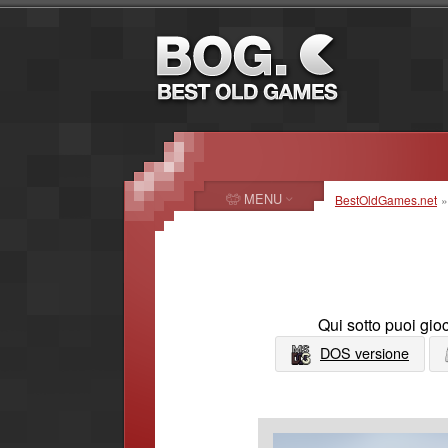
MENU
BestOldGames.net
Qui sotto puoi gio
DOS versione