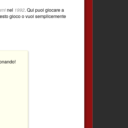
ami
nel
1992
. Qui puoi giocare a
questo gioco o vuoi semplicemente
donando!