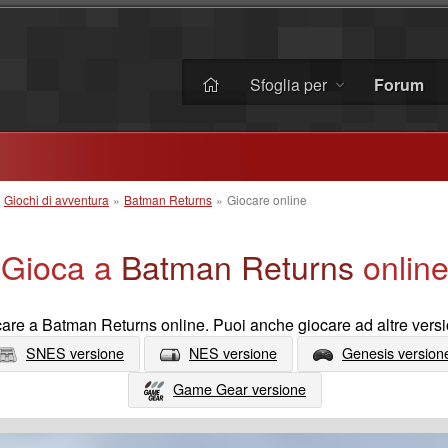
Sfoglia per
Forum
»
Giochi di avventura
»
Batman Returns
»
Giocare online
Gioca a
Batman Returns
onlin
care a Batman Returns online. Puoi anche giocare ad altre versi
SNES versione
NES versione
Genesis version
Game Gear versione