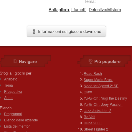
Tema:
Battagliero
,
I fumetti
,
Detective/Mistero
Informazioni sul gioco e download
Navigare
Più popolare
Sfoglia i giochi per
Road Rash
Alfabeto
Super Mario Bros.
Tema
Need for Speed 2: SE
Prospettiva
Claw
Anno
Yu-Gi-Oh!: Yugi the Destiny
Yu-Gi-Oh!: Joey Passion
Elenchi
Jazz Jackrabbit 2
Programmi
Re-Volt
Elenco delle aziende
Dune 2000
Lista dei membri
Street Fighter 2