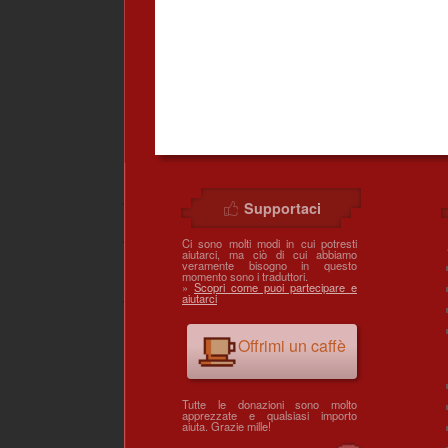
Supportaci
Ci sono molti modi in cui potresti
aiutarci, ma ciò di cui abbiamo
veramente bisogno in questo
momento sono i traduttori.
»
Scopri come puoi partecipare e
aiutarci
Offrimi un caffè
Tutte le donazioni sono molto
apprezzate e qualsiasi importo
aiuta. Grazie mille!