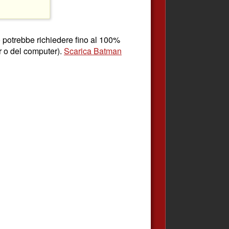
 potrebbe richiedere fino al 100%
r o del computer).
Scarica Batman