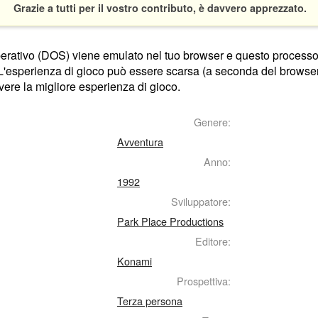
Grazie a tutti per il vostro contributo, è davvero apprezzato.
operativo (DOS) viene emulato nel tuo browser e questo processo
L'esperienza di gioco può essere scarsa (a seconda del browse
vere la migliore esperienza di gioco.
Genere:
Avventura
Anno:
1992
Sviluppatore:
Park Place Productions
Editore:
Konami
Prospettiva:
Terza persona