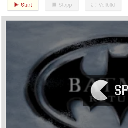
Start
Stopp
Vollbild
S