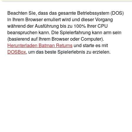
Beachten Sie, dass das gesamte Betriebssystem (DOS)
in Ihrem Browser emuliert wird und dieser Vorgang
während der Ausführung bis zu 100% Ihrer CPU
beanspruchen kann. Die Spielerfahrung kann arm sein
(basierend auf Ihrem Browser oder Computer).
Herunterladen Batman Returns
und starte es mit
DOSBox
, um das beste Spielerlebnis zu erzielen.