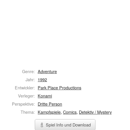
Genre:
Adventure
Jahr:
1992
Entwickler:
Park Place Productions
Verleger:
Konami
Perspektive:
Dritte Person
Thema:
Kampfspiele
,
Comics
,
Detektiv / Mystery
Spiel Info und Download