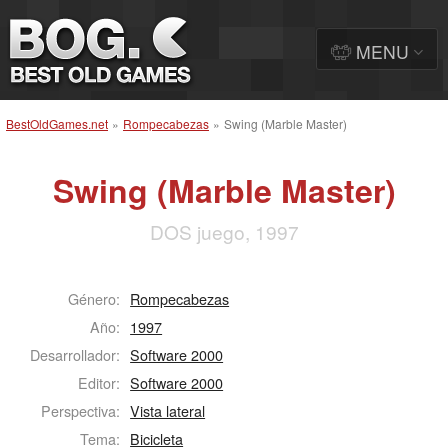
MENU
BestOldGames.net
»
Rompecabezas
»
Swing (Marble Master)
Swing (Marble Master)
DOS juego, 1997
Género:
Rompecabezas
Año:
1997
Desarrollador:
Software 2000
Editor:
Software 2000
Perspectiva:
Vista lateral
Tema:
Bicicleta