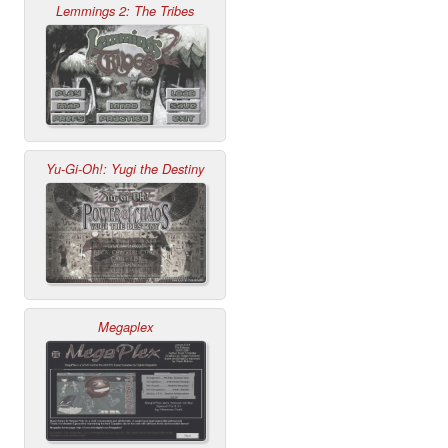
Lemmings 2: The Tribes
Yu-Gi-Oh!: Yugi the Destiny
Megaplex