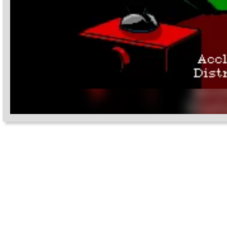
Settings