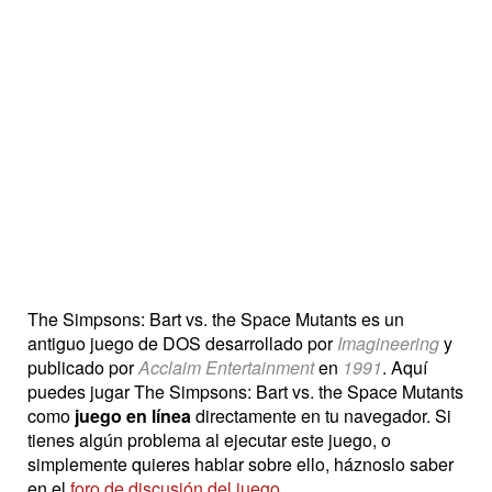
The Simpsons: Bart vs. the Space Mutants es un
antiguo juego de DOS desarrollado por
Imagineering
y
publicado por
Acclaim Entertainment
en
1991
. Aquí
puedes jugar The Simpsons: Bart vs. the Space Mutants
como
juego en línea
directamente en tu navegador. Si
tienes algún problema al ejecutar este juego, o
simplemente quieres hablar sobre ello, háznoslo saber
en el
foro de discusión del juego
.