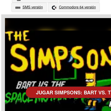
SMS versión
Commodore 64 versión
JUGAR SIMPSONS: BART VS. 