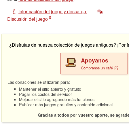
Información del juego y descarga.
0
Discusión del juego
¿Disfrutas de nuestra colección de juegos antiguos? ¡Por
Apoyanos
Cómpranos un café
Las donaciones se utilizarán para:
Mantener el sitio abierto y gratuito
Pagar los costos del servidor
Mejorar el sitio agregando más funciones
Publicar más juegos gratuitos y contenido adicional
Gracias a todos por vuestro aporte, se agra