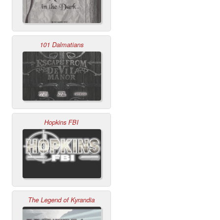
101 Dalmatians
Hopkins FBI
The Legend of Kyrandia