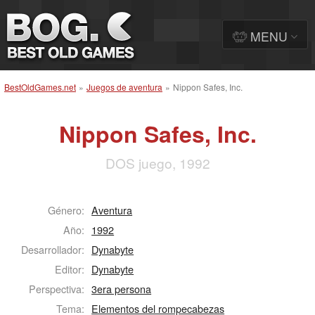
MENU
BestOldGames.net
»
Juegos de aventura
»
Nippon Safes, Inc.
Nippon Safes, Inc.
DOS juego, 1992
Género:
Aventura
Año:
1992
Desarrollador:
Dynabyte
Editor:
Dynabyte
Perspectiva:
3era persona
Tema:
Elementos del rompecabezas