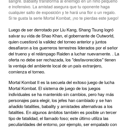
sangre. Babality transforma al enemigo en un niño pequeño
e inofensivo. La amistad asegura que tu oponente haga
cualquier salto de exposición y te hará una flor o un regalo.
Si te gusta la serie Mortal Kombat, ¡no te pierdas este juego!
Luego de ser derrotado por Liu Kang, Shang Tsung logró
salvar su vida de Shao Khan, el gobernante de Outworld,
quien cuestionó la validez del torneo anterior y juntos
desafiaron a los guerreros terrestres liderados por el señor
del trueno y el relámpago Raiden a luchar nuevamente. . La
oferta no debe ser rechazada, los "desfavorecidos" tienen
la ventaja del ambiente local de un país extranjero,
comienza el torneo.
Mortal Kombat II es la secuela del exitoso juego de lucha
Mortal Kombat. El sistema de juego de los juegos
individuales se ha mantenido sin cambios, pero hay más
personajes para elegir, los jefes han cambiado y se han
añadido fatalities, babality y amistades alternativas a los
fatalities. En algunos ámbitos también es posible un tercer
tipo de fatalidad, el llamado foso; este último utiliza las
peculiaridades del entorno, por ejemplo, ser empalado con