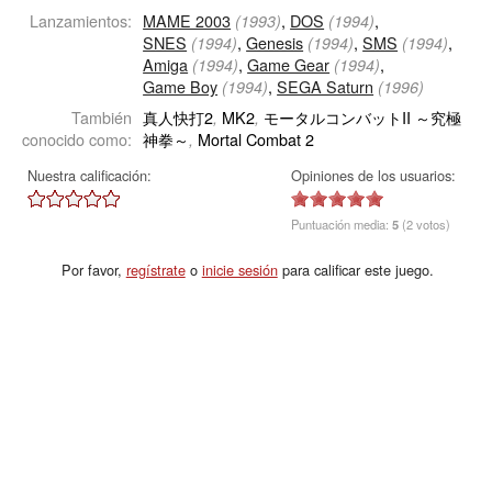
Lanzamientos:
MAME 2003
,
DOS
,
(1993)
(1994)
SNES
,
Genesis
,
SMS
,
(1994)
(1994)
(1994)
Amiga
,
Game Gear
,
(1994)
(1994)
Game Boy
,
SEGA Saturn
(1994)
(1996)
También
真人快打2
MK2
モータルコンバットII ～究極
,
,
conocido como:
神拳～
Mortal Combat 2
,
Nuestra calificación:
Opiniones de los usuarios:
Puntuación media:
5
(2 votos)
Por favor,
regístrate
o
inicie sesión
para calificar este juego.