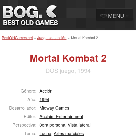
MENU
BestOldGames.net
»
Juegos de acción
»
Mortal Kombat 2
Mortal Kombat 2
DOS juego, 1994
Género:
Acción
Año:
1994
Desarrollador:
Midway Games
Editor:
Acclaim Entertainment
Perspectiva:
3era persona
,
Vista lateral
Tema:
Lucha
,
Artes marciales