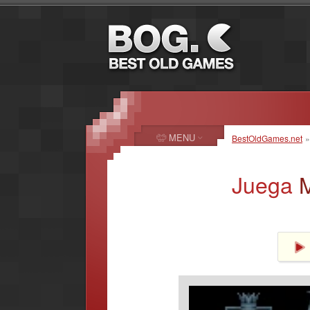
MENU
BestOldGames.net
Juega
M