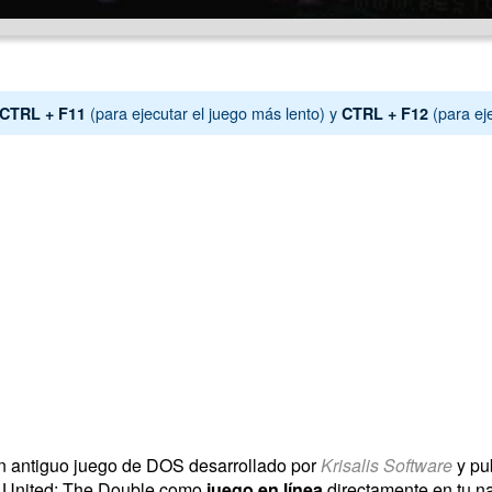
(para ejecutar el juego más lento) y
(para ej
CTRL + F11
CTRL + F12
n antiguo juego de DOS desarrollado por
Krisalis Software
y pu
r United: The Double como
juego en línea
directamente en tu na