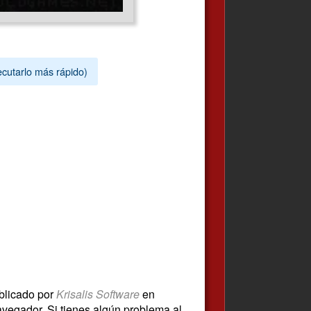
ecutarlo más rápido)
blicado por
Krisalis Software
en
vegador. Si tienes algún problema al