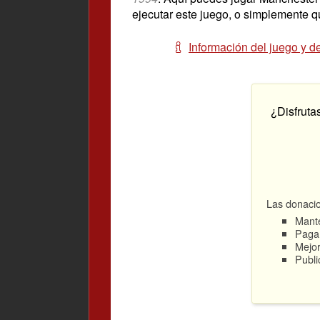
ejecutar este juego, o simplemente q
Información del juego y d
¿Disfruta
Las donacio
Mante
Pagar
Mejor
Publi