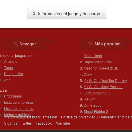
Información del juego y descarga.
Navegar
Más popular
Explorar juegos por
Road Rash
Alfabeto
Super Mario Bros.
Tema
Need for Speed 2: SE
Perspectiva
Claw
Año
Yu-Gi-Oh!: Yugi the Destiny
Yu-Gi-Oh!: Joey Passion
Liza
Jazz Jackrabbit 2
Programas
Re-Volt
Lista de empresas
Dune 2000
Lista de miembros
Street Fighter 2
Mejores gráficos
© 2004–2026
BestOldGames.net
|
Política de privacidad
|
Consentimiento de 
Síganos:
Twitter
Facebook
You
Tube