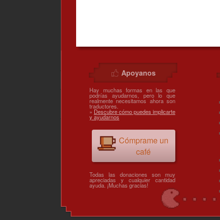
Apoyanos
Hay muchas formas en las que
podrías ayudarnos, pero lo que
realmente necesitamos ahora son
traductores.
»
Descubre cómo puedes implicarte
y ayudarnos
Cómprame un
café
Todas las donaciones son muy
apreciadas y cualquier cantidad
ayuda. ¡Muchas gracias!