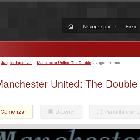
Navegar por
Foro
»
Juegos deportivos
»
Manchester United: The Double
»
Jugar en linea
anchester United: The Double
Comenzar
Detener
Pantalla comp