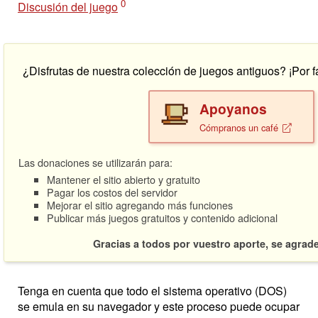
0
Discusión del juego
¿Disfrutas de nuestra colección de juegos antiguos? ¡Por
Apoyanos
Cómpranos un café
Las donaciones se utilizarán para:
Mantener el sitio abierto y gratuito
Pagar los costos del servidor
Mejorar el sitio agregando más funciones
Publicar más juegos gratuitos y contenido adicional
Gracias a todos por vuestro aporte, se agra
Tenga en cuenta que todo el sistema operativo (DOS)
se emula en su navegador y este proceso puede ocupar