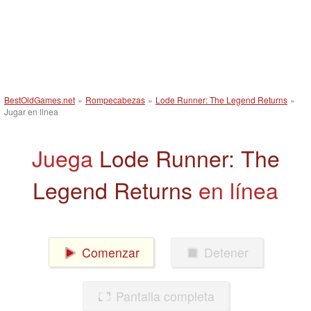
BestOldGames.net
»
Rompecabezas
»
Lode Runner: The Legend Returns
»
Jugar en linea
Juega
Lode Runner: The
Legend Returns
en línea
Comenzar
Detener
Pantalla completa