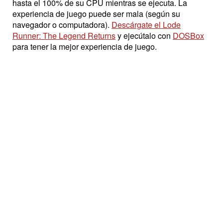
hasta el 100% de su CPU mientras se ejecuta. La
experiencia de juego puede ser mala (según su
navegador o computadora).
Descárgate el Lode
Runner: The Legend Returns
y ejecútalo con
DOSBox
para tener la mejor experiencia de juego.