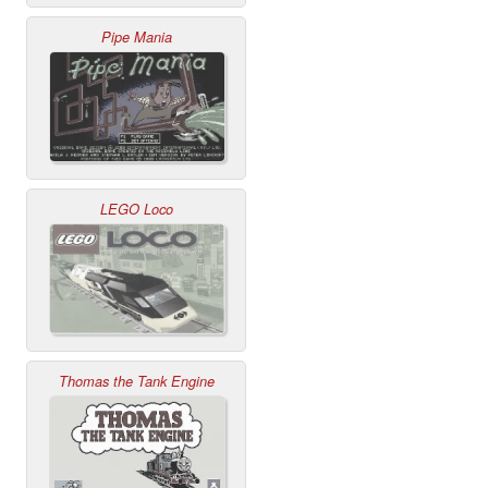
Pipe Mania
LEGO Loco
Thomas the Tank Engine