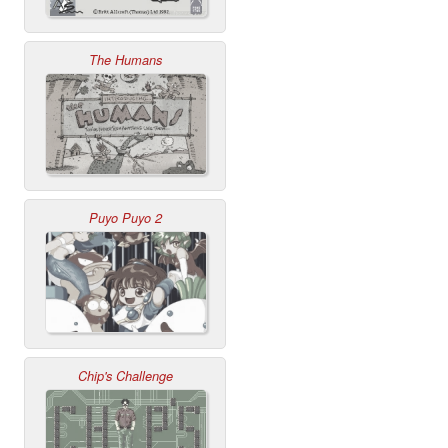
The Humans
Puyo Puyo 2
Chip's Challenge