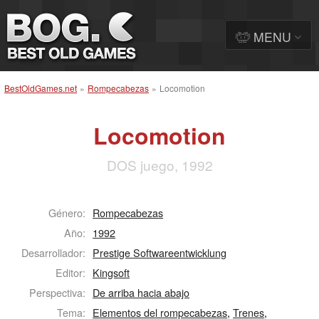
MENU
BestOldGames.net
»
Rompecabezas
»
Locomotion
Locomotion
DOS juego, 1992
Género:
Rompecabezas
Año:
1992
Desarrollador:
Prestige Softwareentwicklung
Editor:
Kingsoft
Perspectiva:
De arriba hacia abajo
Tema:
Elementos del rompecabezas
,
Trenes
,