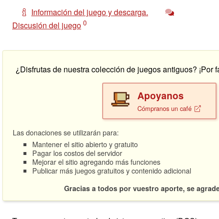
Información del juego y descarga.
0
Discusión del juego
¿Disfrutas de nuestra colección de juegos antiguos? ¡Por
Apoyanos
Cómpranos un café
Las donaciones se utilizarán para:
Mantener el sitio abierto y gratuito
Pagar los costos del servidor
Mejorar el sitio agregando más funciones
Publicar más juegos gratuitos y contenido adicional
Gracias a todos por vuestro aporte, se agra