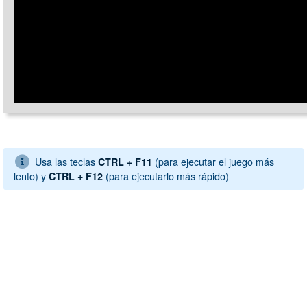
Usa las teclas
(para ejecutar el juego más
CTRL + F11
lento) y
(para ejecutarlo más rápido)
CTRL + F12