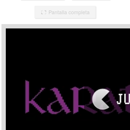
Pantalla completa
J