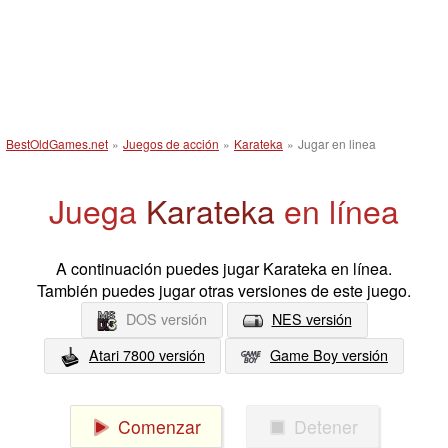
BestOldGames.net
»
Juegos de acción
»
Karateka
»
Jugar en linea
Juega
Karateka
en línea
A continuación puedes jugar Karateka en línea.
También puedes jugar otras versiones de este juego.
DOS versión
NES versión
Atari 7800 versión
Game Boy versión
Comenzar
Detener