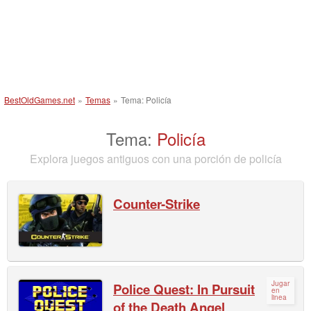
BestOldGames.net
»
Temas
»
Tema: Policía
Tema:
Policía
Explora juegos antiguos con una porción de policía
Counter-Strike
Jugar
Police Quest: In Pursuit
en
linea
of the Death Angel