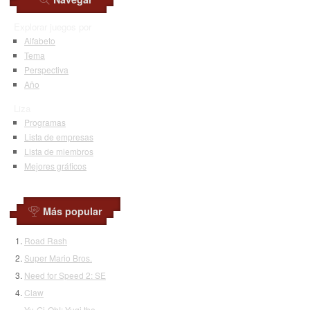
Explorar juegos por
Alfabeto
Tema
Perspectiva
Año
Liza
Programas
Lista de empresas
Lista de miembros
Mejores gráficos
Más popular
Road Rash
Super Mario Bros.
Need for Speed 2: SE
Claw
Yu-Gi-Oh!: Yugi the