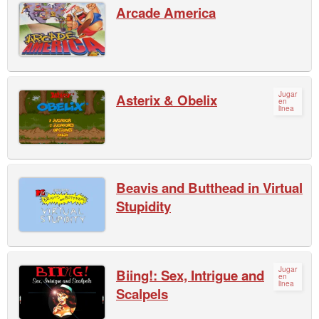
Arcade America
Jugar
Asterix & Obelix
en
linea
Beavis and Butthead in Virtual
Stupidity
Jugar
Biing!: Sex, Intrigue and
en
linea
Scalpels