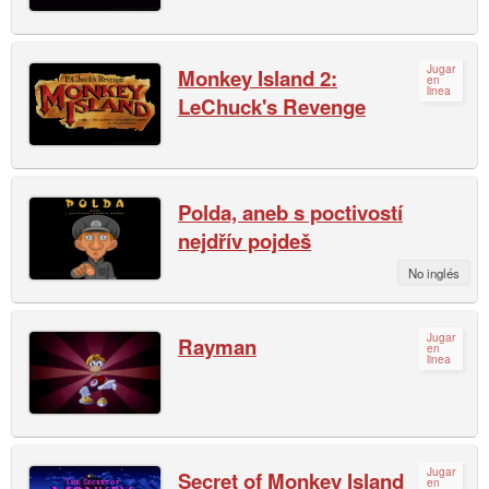
Jugar
Monkey Island 2:
en
linea
LeChuck's Revenge
Polda, aneb s poctivostí
nejdřív pojdeš
No inglés
Jugar
Rayman
en
linea
Jugar
Secret of Monkey Island
en