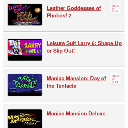
Jugar
Leather Goddesses of
en
linea
Phobos! 2
Leisure Suit Larry 6: Shape Up
or Slip Out!
Jugar
Maniac Mansion: Day of
en
linea
the Tentacle
Maniac Mansion Deluxe