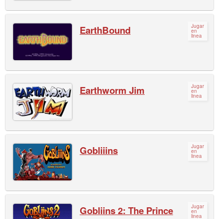
Jugar
EarthBound
en
linea
Jugar
Earthworm Jim
en
linea
Jugar
Gobliiins
en
linea
Jugar
Gobliins 2: The Prince
en
linea