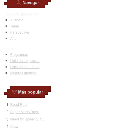
Navegar
Explorar juegos por
Alfabeto
Tema
Perspectiva
Año
Liza
Programas
Lista de empresas
Lista de miembros
Mejores gráficos
Más popular
Road Rash
Super Mario Bros.
Need for Speed 2: SE
Claw