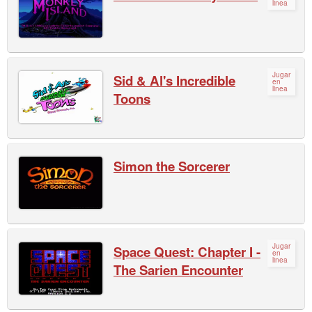
linea
Jugar
Sid & Al's Incredible
en
linea
Toons
Simon the Sorcerer
Jugar
Space Quest: Chapter I -
en
linea
The Sarien Encounter