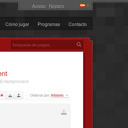
Acceso
·
Registro
Cómo jugar
Programas
Contacto
ent
 Entertainment
Ordenar por:
Alfabeto
·