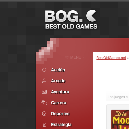
MENU
BestOldGames.net
Acción
Arcade
Aventura
Los juegos c
Carrera
Deportes
Estrategia