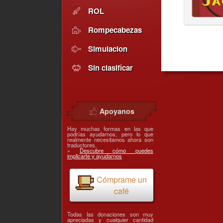
ROL
Rompecabezas
Simulacion
Sin clasificar
Apoyanos
Hay muchas formas en las que
podrías ayudarnos, pero lo que
realmente necesitamos ahora son
traductores.
»
Descubre cómo puedes
implicarte y ayudarnos
Cómprame un
café
Todas las donaciones son muy
apreciadas y cualquier cantidad