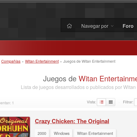
Navegar por
Foro
»
Compañías
»
Witan Entertainment
»
Juegos de Witan Entertainment
Juegos de
Witan Entertainm
Lista de juegos desarrollados o publicados por Witan
Vista:
Filtrar:
uentan: 1
·
Crazy Chicken: The Original
2000
Windows
Witan Entertainment