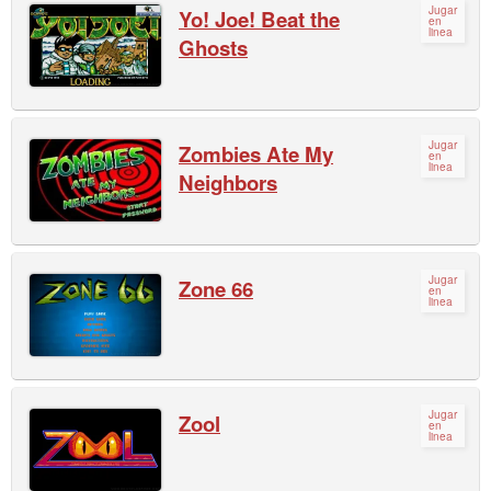
Jugar
Yo! Joe! Beat the
en
linea
Ghosts
Jugar
Zombies Ate My
en
linea
Neighbors
Jugar
Zone 66
en
linea
Jugar
Zool
en
linea