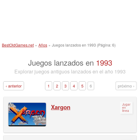
BestOldGames.net
»
Años
»
Juegos lanzados en 1993 (Página: 6)
Juegos lanzados en
1993
Explorar juegos antiguos lanzados en el año 1993
‹ anterior
1
2
3
4
5
6
próximo ›
Jugar
Xargon
en
linea