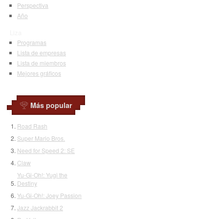
Perspectiva
Año
Liza
Programas
Lista de empresas
Lista de miembros
Mejores gráficos
Más popular
Road Rash
Super Mario Bros.
Need for Speed 2: SE
Claw
Yu-Gi-Oh!: Yugi the
Destiny
Yu-Gi-Oh!: Joey Passion
Jazz Jackrabbit 2